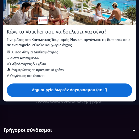
Εγγραφείτε στο newsletter μας
Μείνετε ενημερωμένοι με τις τελευταίες ειδήσεις, ανακοινώσεις
και άρθρα.
Κάνε το Voucher σου να δουλεύει για σένα!
Εγγραφή
Γίνε μέλος στο Κοινωνικός Τουρισμός Plus και οργάνωσε τις διακοπές σου
σε ένα σημείο, εύκολα και χωρίς άγχος.
💬 Άμεσο Αίτημα Διαθεσιμότητας
⭐ Λίστα Αγαπημένων
✍️ Αξιολογήσεις & Σχόλια
🔔 Ενημερώσεις σε πραγματικό χρόνο
⚡ Οργάνωση στο έπακρο
Δημιουργία Δωρεάν Λογαριασμού (σε 1')
Κάντε αναζήτηση για προσφορές σε ξενοδοχεία, σπίτια και
πολλά άλλα ευκολα και γρήγορα!
Γρήγοροι σύνδεσμοι