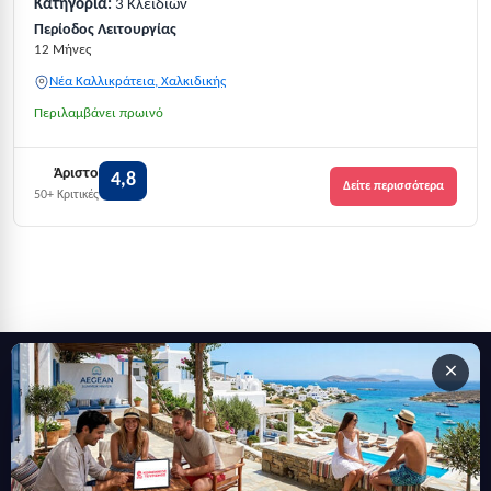
Κατηγορία:
3 Κλειδιών
Περίοδος Λειτουργίας
12 Μήνες
Νέα Καλλικράτεια, Χαλκιδικής
Περιλαμβάνει πρωινό
Άριστο
4,8
Δείτε περισσότερα
50+ Κριτικές
×
Εγγραφείτε στο newsletter μας
Μείνετε ενημερωμένοι με τις τελευταίες ειδήσεις, ανακοινώσεις
και άρθρα.