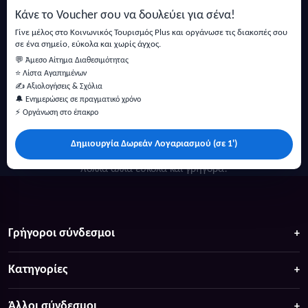
Κάνε το Voucher σου να δουλεύει για σένα!
Εγγραφή
Γίνε μέλος στο Κοινωνικός Τουρισμός Plus και οργάνωσε τις διακοπές σου
σε ένα σημείο, εύκολα και χωρίς άγχος.
💬 Άμεσο Αίτημα Διαθεσιμότητας
⭐ Λίστα Αγαπημένων
✍️ Αξιολογήσεις & Σχόλια
🔔 Ενημερώσεις σε πραγματικό χρόνο
⚡ Οργάνωση στο έπακρο
Δημιουργία Δωρεάν Λογαριασμού (σε 1')
Κάντε αναζήτηση για προσφορές σε ξενοδοχεία, σπίτια και
πολλά άλλα ευκολα και γρήγορα!
Γρήγοροι σύνδεσμοι
Κατηγορίες
Άλλοι σύνδεσμοι