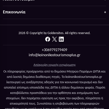
Επικοινωνία
2026 © Copyright by Goldensites. All rights reserved.
+306979279409
info@koinonikostourismosplus.gr
Απόκρυψη νομικής ενημέρωσης
Οι πληροφορίες προέρχονται από το δημόσιο Μητρώο Παρόχων ΔΥΠΑ και
από λοιπές δημόσια διαθέσιμες πηγές. Το koinonikostourismosplus.gr
λειτουργεί ως ανεξάρτητος οδηγός για τον κοινωνικό τουρισμό και δεν
αποτελεί επίσημη ιστοσελίδα της ΔΥΠΑ ή άλλου δημόσιου φορέα. Παρότι
καταβάλλεται προσπάθεια για την ορθότητα και ενημέρωση των
στοιχείων, δεν παρέχεται εγγύηση ως προς την ακρίβεια, πληρότητα ή
επικαιρότητά τους. Συνιστάται η επιβεβαίωση των πληροφοριών