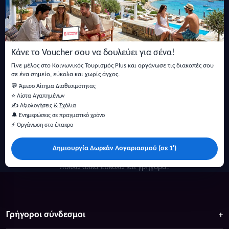
Εγγραφείτε στο newsletter μας
Μείνετε ενημερωμένοι με τις τελευταίες ειδήσεις, ανακοινώσεις
και άρθρα.
Κάνε το Voucher σου να δουλεύει για σένα!
Εγγραφή
Γίνε μέλος στο Κοινωνικός Τουρισμός Plus και οργάνωσε τις διακοπές σου
σε ένα σημείο, εύκολα και χωρίς άγχος.
💬 Άμεσο Αίτημα Διαθεσιμότητας
⭐ Λίστα Αγαπημένων
✍️ Αξιολογήσεις & Σχόλια
🔔 Ενημερώσεις σε πραγματικό χρόνο
⚡ Οργάνωση στο έπακρο
Δημιουργία Δωρεάν Λογαριασμού (σε 1')
Κάντε αναζήτηση για προσφορές σε ξενοδοχεία, σπίτια και
πολλά άλλα ευκολα και γρήγορα!
Γρήγοροι σύνδεσμοι