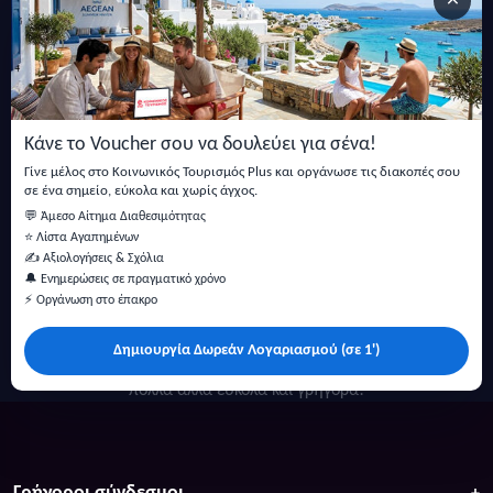
×
Εγγραφείτε στο newsletter μας
Μείνετε ενημερωμένοι με τις τελευταίες ειδήσεις, ανακοινώσεις
και άρθρα.
Κάνε το Voucher σου να δουλεύει για σένα!
Εγγραφή
Γίνε μέλος στο Κοινωνικός Τουρισμός Plus και οργάνωσε τις διακοπές σου
σε ένα σημείο, εύκολα και χωρίς άγχος.
💬 Άμεσο Αίτημα Διαθεσιμότητας
⭐ Λίστα Αγαπημένων
✍️ Αξιολογήσεις & Σχόλια
🔔 Ενημερώσεις σε πραγματικό χρόνο
⚡ Οργάνωση στο έπακρο
Δημιουργία Δωρεάν Λογαριασμού (σε 1')
Κάντε αναζήτηση για προσφορές σε ξενοδοχεία, σπίτια και
πολλά άλλα ευκολα και γρήγορα!