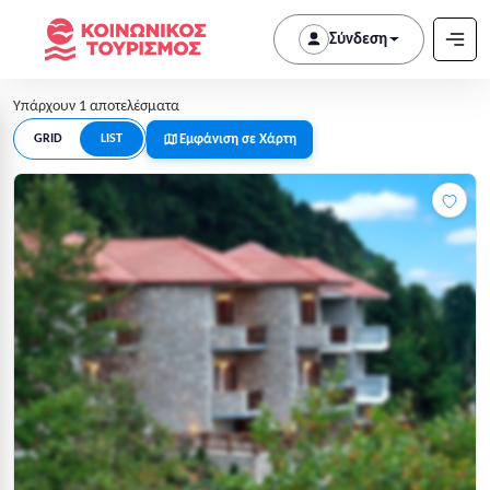
Σύνδεση
Υπάρχουν 1 αποτελέσματα
Εμφάνιση σε Χάρτη
GRID
LIST