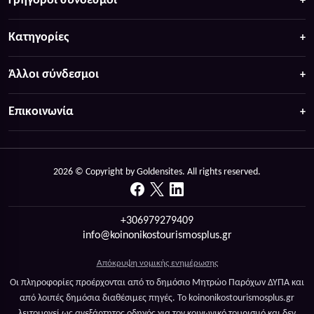
Γρήγοροι σύνδεσμοι
Κατηγορίες
Άλλοι σύνδεσμοι
Επικοινωνία
2026 © Copyright by Goldensites. All rights reserved.
+306979279409
info@koinonikostourismosplus.gr
Απόκρυψη νομικής ενημέρωσης
Οι πληροφορίες προέρχονται από το δημόσιο Μητρώο Παρόχων ΔΥΠΑ και
από λοιπές δημόσια διαθέσιμες πηγές. Το koinonikostourismosplus.gr
λειτουργεί ως ανεξάρτητος οδηγός για τον κοινωνικό τουρισμό και δεν