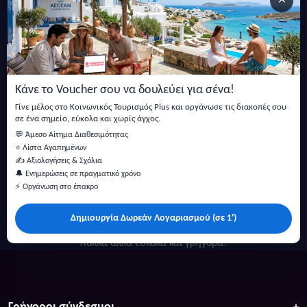
×
Εγγραφείτε στο newsletter μας
Μείνετε ενημερωμένοι με τις τελευταίες ειδήσεις, ανακοινώσεις
και άρθρα.
Κάνε το Voucher σου να δουλεύει για σένα!
Εγγραφή
Γίνε μέλος στο Κοινωνικός Τουρισμός Plus και οργάνωσε τις διακοπές σου
σε ένα σημείο, εύκολα και χωρίς άγχος.
💬 Άμεσο Αίτημα Διαθεσιμότητας
⭐ Λίστα Αγαπημένων
✍️ Αξιολογήσεις & Σχόλια
🔔 Ενημερώσεις σε πραγματικό χρόνο
⚡ Οργάνωση στο έπακρο
Δημιουργία Δωρεάν Λογαριασμού (σε 1')
Κάντε αναζήτηση για προσφορές σε ξενοδοχεία, σπίτια και
πολλά άλλα ευκολα και γρήγορα!