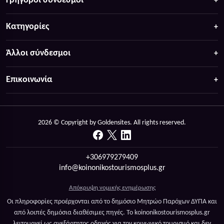
Γρήγοροι σύνδεσμοι
Κατηγορίες
Άλλοι σύνδεσμοι
Επικοινωνία
2026 © Copyright by Goldensites. All rights reserved.
+306979279409
info@koinonikostourismosplus.gr
Απόκρυψη νομικής ενημέρωσης
Οι πληροφορίες προέρχονται από το δημόσιο Μητρώο Παρόχων ΔΥΠΑ και
από λοιπές δημόσια διαθέσιμες πηγές. Το koinonikostourismosplus.gr
λειτουργεί ως ανεξάρτητος οδηγός για τον κοινωνικό τουρισμό και δεν