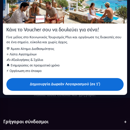
Εγγραφείτε στο newsletter μας
Μείνετε ενημερωμένοι με τις τελευταίες ειδήσεις, ανακοινώσεις
και άρθρα.
Κάνε το Voucher σου να δουλεύει για σένα!
Εγγραφή
Γίνε μέλος στο Κοινωνικός Τουρισμός Plus και οργάνωσε τις διακοπές σου
σε ένα σημείο, εύκολα και χωρίς άγχος.
💬 Άμεσο Αίτημα Διαθεσιμότητας
⭐ Λίστα Αγαπημένων
✍️ Αξιολογήσεις & Σχόλια
🔔 Ενημερώσεις σε πραγματικό χρόνο
⚡ Οργάνωση στο έπακρο
Δημιουργία Δωρεάν Λογαριασμού (σε 1')
Κάντε αναζήτηση για προσφορές σε ξενοδοχεία, σπίτια και
πολλά άλλα ευκολα και γρήγορα!
Γρήγοροι σύνδεσμοι