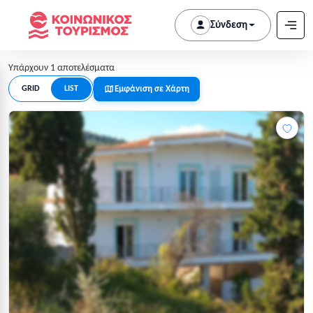
Σύνδεση
Υπάρχουν 1 αποτελέσματα
Εμφάνιση σε Χάρτη
GRID
LIST