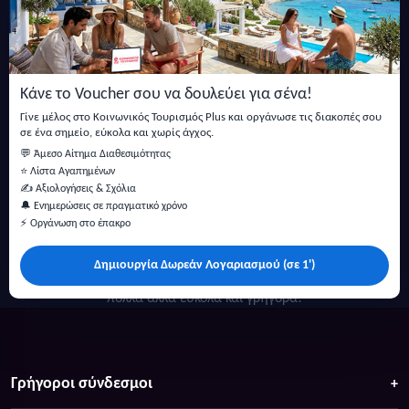
Εγγραφείτε στο newsletter μας
Μείνετε ενημερωμένοι με τις τελευταίες ειδήσεις, ανακοινώσεις
και άρθρα.
Κάνε το Voucher σου να δουλεύει για σένα!
Εγγραφή
Γίνε μέλος στο Κοινωνικός Τουρισμός Plus και οργάνωσε τις διακοπές σου
σε ένα σημείο, εύκολα και χωρίς άγχος.
💬 Άμεσο Αίτημα Διαθεσιμότητας
⭐ Λίστα Αγαπημένων
✍️ Αξιολογήσεις & Σχόλια
🔔 Ενημερώσεις σε πραγματικό χρόνο
⚡ Οργάνωση στο έπακρο
Δημιουργία Δωρεάν Λογαριασμού (σε 1')
Κάντε αναζήτηση για προσφορές σε ξενοδοχεία, σπίτια και
πολλά άλλα ευκολα και γρήγορα!
Γρήγοροι σύνδεσμοι