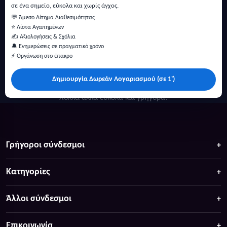
σε ένα σημείο, εύκολα και χωρίς άγχος.
💬 Άμεσο Αίτημα Διαθεσιμότητας
⭐ Λίστα Αγαπημένων
✍️ Αξιολογήσεις & Σχόλια
🔔 Ενημερώσεις σε πραγματικό χρόνο
⚡ Οργάνωση στο έπακρο
Δημιουργία Δωρεάν Λογαριασμού (σε 1')
Κάντε αναζήτηση για προσφορές σε ξενοδοχεία, σπίτια και
πολλά άλλα ευκολα και γρήγορα!
Γρήγοροι σύνδεσμοι
Κατηγορίες
Άλλοι σύνδεσμοι
Επικοινωνία