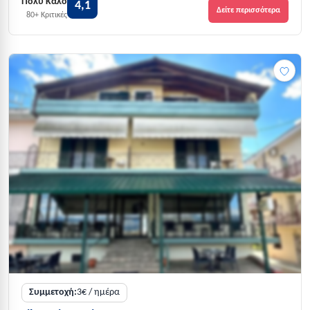
Πολύ Καλό
4,1
Δείτε περισσότερα
80+ Κριτικές
Συμμετοχή:
3€ / ημέρα