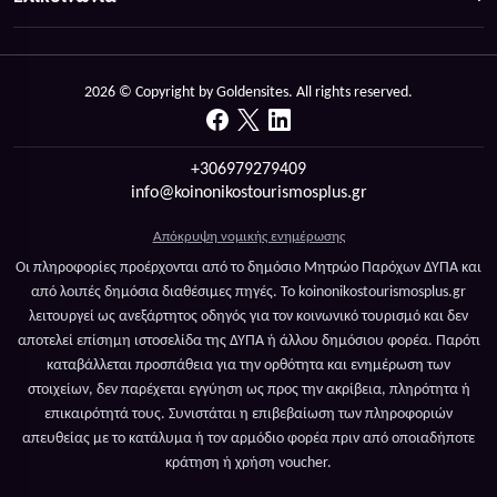
2026 © Copyright by Goldensites. All rights reserved.
+306979279409
info@koinonikostourismosplus.gr
Απόκρυψη νομικής ενημέρωσης
Οι πληροφορίες προέρχονται από το δημόσιο Μητρώο Παρόχων ΔΥΠΑ και
από λοιπές δημόσια διαθέσιμες πηγές. Το koinonikostourismosplus.gr
λειτουργεί ως ανεξάρτητος οδηγός για τον κοινωνικό τουρισμό και δεν
αποτελεί επίσημη ιστοσελίδα της ΔΥΠΑ ή άλλου δημόσιου φορέα. Παρότι
καταβάλλεται προσπάθεια για την ορθότητα και ενημέρωση των
στοιχείων, δεν παρέχεται εγγύηση ως προς την ακρίβεια, πληρότητα ή
επικαιρότητά τους. Συνιστάται η επιβεβαίωση των πληροφοριών
απευθείας με το κατάλυμα ή τον αρμόδιο φορέα πριν από οποιαδήποτε
κράτηση ή χρήση voucher.