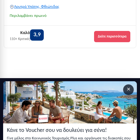
Λουτρά Υπάτης, Φθιώτιδας
Περιλαμβάνει πρωινό
Καλό
3,9
Δείτε περισσότερα
110+ Κριτικές
×
Εγγραφείτε στο newsletter μας
Μείνετε ενημερωμένοι με τις τελευταίες ειδήσεις, ανακοινώσεις
και άρθρα.
Κάνε το Voucher σου να δουλεύει για σένα!
Εγγραφή
Γίνε μέλος στο Κοινωνικός Τουρισμός Plus και οργάνωσε τις διακοπές σου