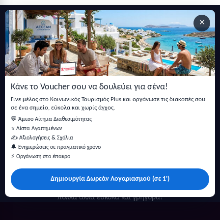
×
Εγγραφείτε στο newsletter μας
Μείνετε ενημερωμένοι με τις τελευταίες ειδήσεις, ανακοινώσεις
και άρθρα.
Κάνε το Voucher σου να δουλεύει για σένα!
Εγγραφή
Γίνε μέλος στο Κοινωνικός Τουρισμός Plus και οργάνωσε τις διακοπές σου
σε ένα σημείο, εύκολα και χωρίς άγχος.
💬 Άμεσο Αίτημα Διαθεσιμότητας
⭐ Λίστα Αγαπημένων
✍️ Αξιολογήσεις & Σχόλια
🔔 Ενημερώσεις σε πραγματικό χρόνο
⚡ Οργάνωση στο έπακρο
Δημιουργία Δωρεάν Λογαριασμού (σε 1')
Κάντε αναζήτηση για προσφορές σε ξενοδοχεία, σπίτια και
πολλά άλλα ευκολα και γρήγορα!