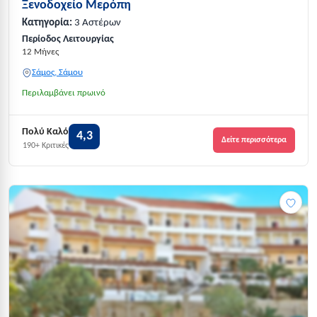
Ξενοδοχείο Μερόπη
Κατηγορία:
3 Αστέρων
Περίοδος Λειτουργίας
12 Μήνες
Σάμος, Σάμου
Περιλαμβάνει πρωινό
Πολύ Καλό
4,3
Δείτε περισσότερα
190+ Κριτικές