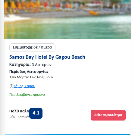
Συμμετοχή:
6€ / ημέρα
Samos Bay Hotel By Gagou Beach
Κατηγορία:
3 Αστέρων
Περίοδος Λειτουργίας
Από Μάρτιο Έως Νοέμβριο
Σάμος, Σάμου
Περιλαμβάνει πρωινό
Πολύ Καλό
4,1
Δείτε περισσότερα
980+ Κριτικές