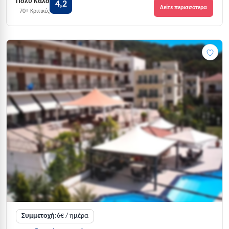
Πολύ Καλό
4,2
Δείτε περισσότερα
70+ Κριτικές
Συμμετοχή:
6€ / ημέρα