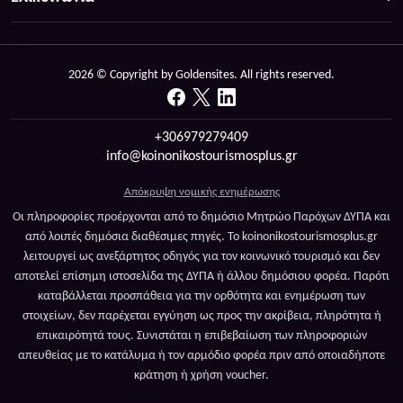
2026 © Copyright by Goldensites. All rights reserved.
+306979279409
info@koinonikostourismosplus.gr
Απόκρυψη νομικής ενημέρωσης
Οι πληροφορίες προέρχονται από το δημόσιο Μητρώο Παρόχων ΔΥΠΑ και
από λοιπές δημόσια διαθέσιμες πηγές. Το koinonikostourismosplus.gr
λειτουργεί ως ανεξάρτητος οδηγός για τον κοινωνικό τουρισμό και δεν
αποτελεί επίσημη ιστοσελίδα της ΔΥΠΑ ή άλλου δημόσιου φορέα. Παρότι
καταβάλλεται προσπάθεια για την ορθότητα και ενημέρωση των
στοιχείων, δεν παρέχεται εγγύηση ως προς την ακρίβεια, πληρότητα ή
επικαιρότητά τους. Συνιστάται η επιβεβαίωση των πληροφοριών
απευθείας με το κατάλυμα ή τον αρμόδιο φορέα πριν από οποιαδήποτε
κράτηση ή χρήση voucher.