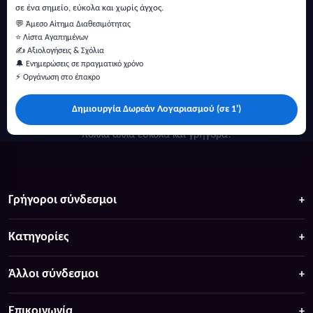
σε ένα σημείο, εύκολα και χωρίς άγχος.
💬 Άμεσο Αίτημα Διαθεσιμότητας
⭐ Λίστα Αγαπημένων
✍️ Αξιολογήσεις & Σχόλια
🔔 Ενημερώσεις σε πραγματικό χρόνο
⚡ Οργάνωση στο έπακρο
Δημιουργία Δωρεάν Λογαριασμού (σε 1')
Κάντε αναζήτηση για προσφορές σε ξενοδοχεία, σπίτια και
πολλά άλλα ευκολα και γρήγορα!
Γρήγοροι σύνδεσμοι
Κατηγορίες
Άλλοι σύνδεσμοι
Επικοινωνία