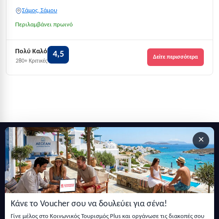
Σάμος, Σάμου
Περιλαμβάνει πρωινό
Πολύ Καλό
4,5
Δείτε περισσότερα
280+ Κριτικές
×
Εγγραφείτε στο newsletter μας
Μείνετε ενημερωμένοι με τις τελευταίες ειδήσεις, ανακοινώσεις
και άρθρα.
Κάνε το Voucher σου να δουλεύει για σένα!
Εγγραφή
Γίνε μέλος στο Κοινωνικός Τουρισμός Plus και οργάνωσε τις διακοπές σου