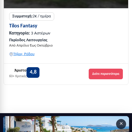
Συμμετοχή:
2€ / ημέρα
Tilos Fantasy
Κατηγορία:
3 Αστέρων
Περίοδος Λειτουργίας
Από Απρίλιο Έως Οκτώβριο
Τήλος, Ρόδου
Άριστο
4,8
Δείτε περισσότερα
60+ Κριτικές
×