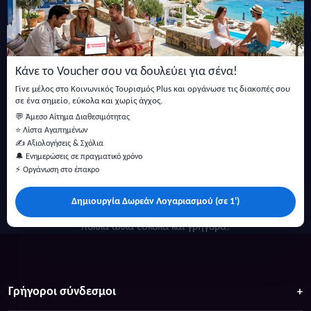
Εγγραφείτε στο newsletter μας
Μείνετε ενημερωμένοι με τις τελευταίες ειδήσεις, ανακοινώσεις
και άρθρα.
Κάνε το Voucher σου να δουλεύει για σένα!
Εγγραφή
Γίνε μέλος στο Κοινωνικός Τουρισμός Plus και οργάνωσε τις διακοπές σου
σε ένα σημείο, εύκολα και χωρίς άγχος.
💬 Άμεσο Αίτημα Διαθεσιμότητας
⭐ Λίστα Αγαπημένων
✍️ Αξιολογήσεις & Σχόλια
🔔 Ενημερώσεις σε πραγματικό χρόνο
⚡ Οργάνωση στο έπακρο
Δημιουργία Δωρεάν Λογαριασμού (σε 1')
Κάντε αναζήτηση για προσφορές σε ξενοδοχεία, σπίτια και
πολλά άλλα ευκολα και γρήγορα!
Γρήγοροι σύνδεσμοι