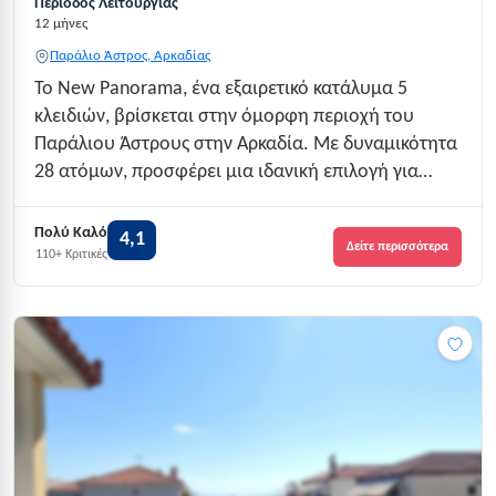
Περίοδος Λειτουργίας
12 μήνες
Παράλιο Άστρος, Αρκαδίας
Το New Panorama, ένα εξαιρετικό κατάλυμα 5
κλειδιών, βρίσκεται στην όμορφη περιοχή του
Παράλιου Άστρους στην Αρκαδία. Με δυναμικότητα
28 ατόμων, προσφέρει μια ιδανική επιλογή για
οικογένειες και ζευγάρια που επιθυμούν να
απολαύσουν ποιοτικές διακοπές σε ένα φιλόξενο
Πολύ Καλό
4,1
Δείτε περισσότερα
περιβάλλον. Η τοποθεσία του είναι στρατηγικά
110+ Κριτικές
επιλε...