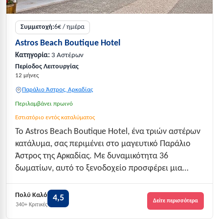
Συμμετοχή:
6€ / ημέρα
Astros Beach Boutique Hotel
Κατηγορία:
3 Αστέρων
Περίοδος Λειτουργίας
12 μήνες
Παράλιο Άστρος, Αρκαδίας
Περιλαμβάνει πρωινό
Εστιατόριο εντός καταλύματος
Το Astros Beach Boutique Hotel, ένα τριών αστέρων
κατάλυμα, σας περιμένει στο μαγευτικό Παράλιο
Άστρος της Αρκαδίας. Με δυναμικότητα 36
δωματίων, αυτό το ξενοδοχείο προσφέρει μια
ζεστή και φιλόξενη ατμόσφαιρα, ιδανική για
οικογένειες και ζευγάρια που αναζητούν την ιδανική
Πολύ Καλό
4,5
Δείτε περισσότερα
απόδραση. Με βαθμολογία 4.5 στα 5, βάσει
340+ Κριτικές
περισσ...