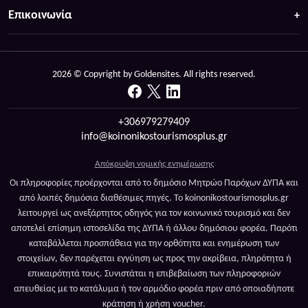
Επικοινωνία
2026 © Copyright by Goldensites. All rights reserved.
+306979279409
info@koinonikostourismosplus.gr
Απόκρυψη νομικής ενημέρωσης
Οι πληροφορίες προέρχονται από το δημόσιο Μητρώο Παρόχων ΔΥΠΑ και
από λοιπές δημόσια διαθέσιμες πηγές. Το koinonikostourismosplus.gr
λειτουργεί ως ανεξάρτητος οδηγός για τον κοινωνικό τουρισμό και δεν
αποτελεί επίσημη ιστοσελίδα της ΔΥΠΑ ή άλλου δημόσιου φορέα. Παρότι
καταβάλλεται προσπάθεια για την ορθότητα και ενημέρωση των
στοιχείων, δεν παρέχεται εγγύηση ως προς την ακρίβεια, πληρότητα ή
επικαιρότητά τους. Συνιστάται η επιβεβαίωση των πληροφοριών
απευθείας με το κατάλυμα ή τον αρμόδιο φορέα πριν από οποιαδήποτε
κράτηση ή χρήση voucher.