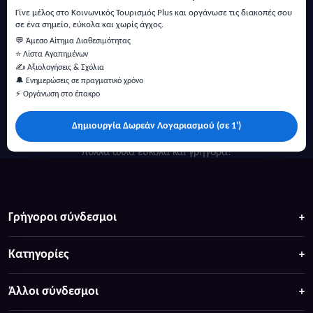
Γίνε μέλος στο Κοινωνικός Τουρισμός Plus και οργάνωσε τις διακοπές σου
σε ένα σημείο, εύκολα και χωρίς άγχος.
💬 Άμεσο Αίτημα Διαθεσιμότητας
⭐ Λίστα Αγαπημένων
✍️ Αξιολογήσεις & Σχόλια
🔔 Ενημερώσεις σε πραγματικό χρόνο
⚡ Οργάνωση στο έπακρο
Δημιουργία Δωρεάν Λογαριασμού (σε 1')
Κάντε αναζήτηση για προσφορές σε ξενοδοχεία, σπίτια και
πολλά άλλα ευκολα και γρήγορα!
Γρήγοροι σύνδεσμοι
Κατηγορίες
Άλλοι σύνδεσμοι