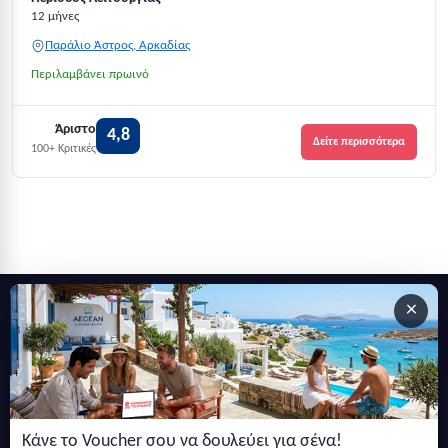
12 μήνες
Παράλιο Άστρος, Αρκαδίας
Περιλαμβάνει πρωινό
Άριστο
4,8
Δείτε περισσότερα
100+ Κριτικές
×
Εγγραφείτε στο newsletter μας
Μείνετε ενημερωμένοι με τις τελευταίες ειδήσεις, ανακοινώσεις
και άρθρα.
Κάνε το Voucher σου να δουλεύει για σένα!
Εγγραφή