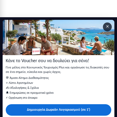
×
Εγγραφείτε στο newsletter μας
Μείνετε ενημερωμένοι με τις τελευταίες ειδήσεις, ανακοινώσεις
και άρθρα.
Κάνε το Voucher σου να δουλεύει για σένα!
Εγγραφή
Γίνε μέλος στο Κοινωνικός Τουρισμός Plus και οργάνωσε τις διακοπές σου
σε ένα σημείο, εύκολα και χωρίς άγχος.
💬 Άμεσο Αίτημα Διαθεσιμότητας
⭐ Λίστα Αγαπημένων
✍️ Αξιολογήσεις & Σχόλια
🔔 Ενημερώσεις σε πραγματικό χρόνο
⚡ Οργάνωση στο έπακρο
Δημιουργία Δωρεάν Λογαριασμού (σε 1')
Κάντε αναζήτηση για προσφορές σε ξενοδοχεία, σπίτια και