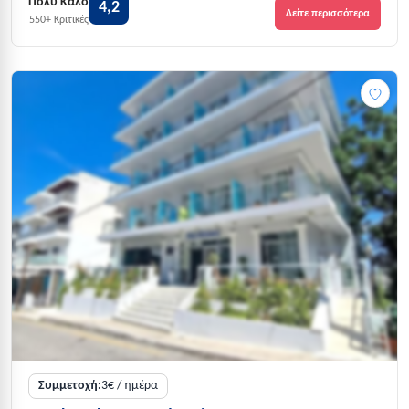
Πολύ Καλό
4,2
Δείτε περισσότερα
550+ Κριτικές
Συμμετοχή:
3€ / ημέρα