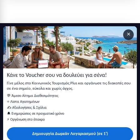
×
Εγγραφείτε στο newsletter μας
Μείνετε ενημερωμένοι με τις τελευταίες ειδήσεις, ανακοινώσεις
και άρθρα.
Κάνε το Voucher σου να δουλεύει για σένα!
Εγγραφή
Γίνε μέλος στο Κοινωνικός Τουρισμός Plus και οργάνωσε τις διακοπές σου
σε ένα σημείο, εύκολα και χωρίς άγχος.
💬 Άμεσο Αίτημα Διαθεσιμότητας
⭐ Λίστα Αγαπημένων
✍️ Αξιολογήσεις & Σχόλια
🔔 Ενημερώσεις σε πραγματικό χρόνο
⚡ Οργάνωση στο έπακρο
Δημιουργία Δωρεάν Λογαριασμού (σε 1')
Κάντε αναζήτηση για προσφορές σε ξενοδοχεία, σπίτια και