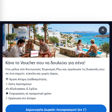
×
Εγγραφείτε στο newsletter μας
Μείνετε ενημερωμένοι με τις τελευταίες ειδήσεις, ανακοινώσεις
και άρθρα.
Κάνε το Voucher σου να δουλεύει για σένα!
Εγγραφή
Γίνε μέλος στο Κοινωνικός Τουρισμός Plus και οργάνωσε τις διακοπές σου
σε ένα σημείο, εύκολα και χωρίς άγχος.
💬 Άμεσο Αίτημα Διαθεσιμότητας
⭐ Λίστα Αγαπημένων
✍️ Αξιολογήσεις & Σχόλια
🔔 Ενημερώσεις σε πραγματικό χρόνο
⚡ Οργάνωση στο έπακρο
Δημιουργία Δωρεάν Λογαριασμού (σε 1')