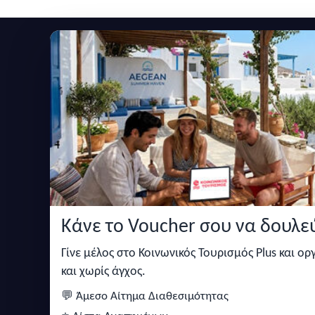
Εγγραφείτε στο newsletter μας
Μείνετε ενημερωμένοι με τις τελευταίες ειδήσεις,
Κάνε το Voucher σου να δουλεύ
Κάντε αναζήτηση για προσφορές σε ξενοδοχεία,
σπίτια και πολλά άλλα ευκολα και γρήγορα!
Γίνε μέλος στο Κοινωνικός Τουρισμός Plus και ο
και χωρίς άγχος.
💬 Άμεσο Αίτημα Διαθεσιμότητας