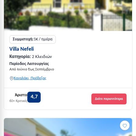
Συμμετοχή:
1€ / ημέρα
Villa Nefeli
Κατηγορία:
2 Κλειδιών
Περίοδος Λειτουργίας
Από Ιούνιο Έως Σεπτέμβριο
Καναλάκι, Πρέβεζας
Άριστο
4,7
Δείτε περισσότερα
60+ Κριτικές