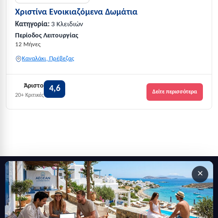
Χριστίνα Ενοικιαζόμενα Δωμάτια
Κατηγορία:
3 Κλειδιών
Περίοδος Λειτουργίας
12 Μήνες
Καναλάκι, Πρέβεζας
Άριστο
4,6
Δείτε περισσότερα
20+ Κριτικές
×
Εγγραφείτε στο newsletter μας
Μείνετε ενημερωμένοι με τις τελευταίες ειδήσεις, ανακοινώσεις