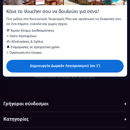
και άρθρα.
Κάνε το Voucher σου να δουλεύει για σένα!
Εγγραφή
Γίνε μέλος στο Κοινωνικός Τουρισμός Plus και οργάνωσε τις διακοπές σου
σε ένα σημείο, εύκολα και χωρίς άγχος.
💬 Άμεσο Αίτημα Διαθεσιμότητας
⭐ Λίστα Αγαπημένων
✍️ Αξιολογήσεις & Σχόλια
🔔 Ενημερώσεις σε πραγματικό χρόνο
⚡ Οργάνωση στο έπακρο
Δημιουργία Δωρεάν Λογαριασμού (σε 1')
Κάντε αναζήτηση για προσφορές σε ξενοδοχεία, σπίτια και
πολλά άλλα ευκολα και γρήγορα!
Γρήγοροι σύνδεσμοι
Κατηγορίες