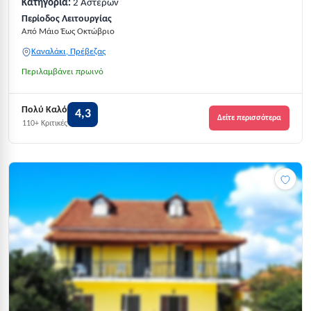
Κατηγορία:
2 Αστέρων
Περίοδος Λειτουργίας
Από Μάιο Έως Οκτώβριο
Καναλάκι, Πρέβεζας
Περιλαμβάνει πρωινό
Πολύ Καλό
4,3
Δείτε περισσότερα
110+ Κριτικές