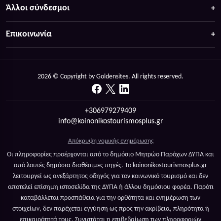
Άλλοι σύνδεσμοι
Επικοινωνία
2026 © Copyright by Goldensites. All rights reserved.
+306979279409
info@koinonikostourismosplus.gr
Απόκρυψη νομικής ενημέρωσης
Οι πληροφορίες προέρχονται από το δημόσιο Μητρώο Παρόχων ΔΥΠΑ και
από λοιπές δημόσια διαθέσιμες πηγές. Το koinonikostourismosplus.gr
λειτουργεί ως ανεξάρτητος οδηγός για τον κοινωνικό τουρισμό και δεν
αποτελεί επίσημη ιστοσελίδα της ΔΥΠΑ ή άλλου δημόσιου φορέα. Παρότι
καταβάλλεται προσπάθεια για την ορθότητα και ενημέρωση των
στοιχείων, δεν παρέχεται εγγύηση ως προς την ακρίβεια, πληρότητα ή
επικαιρότητά τους. Συνιστάται η επιβεβαίωση των πληροφοριών