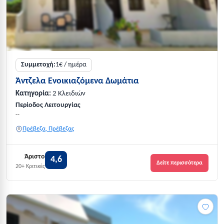
Συμμετοχή:
1€ / ημέρα
Άντζελα Ενοικιαζόμενα Δωμάτια
Κατηγορία:
2 Κλειδιών
Περίοδος Λειτουργίας
--
Πρέβεζα, Πρέβεζας
Άριστο
4,6
Δείτε περισσότερα
20+ Κριτικές