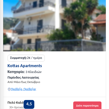
Συμμετοχή:
2€ / ημέρα
Kottas Apartments
Κατηγορία:
3 Κλειδιών
Περίοδος Λειτουργίας
Από Μάιο Έως Οκτώβριο
Πρέβεζα, Πρέβεζας
Πολύ Καλό
4,5
Δείτε περισσότερα
30+ Κριτικές