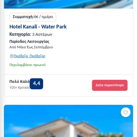
Συμμετοχή:
6€ / ημέρα
Hotel Kanali - Water Park
Κατηγορία:
3 Αστέρων
Περίοδος Λειτουργίας
Από Μάιο Έως Σεπτέμβριο
Πρέβεζα, Πρέβεζας
Περιλαμβάνει πρωινό
Πολύ Καλό
4,4
Δείτε περισσότερα
920+ Κριτικές