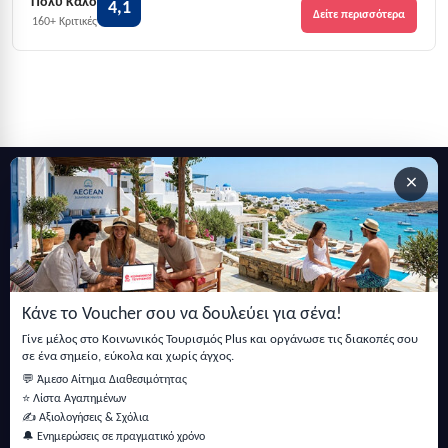
Πολύ Καλό
4,1
Δείτε περισσότερα
160+ Κριτικές
×
Εγγραφείτε στο newsletter μας
Μείνετε ενημερωμένοι με τις τελευταίες ειδήσεις, ανακοινώσεις
και άρθρα.
Κάνε το Voucher σου να δουλεύει για σένα!
Εγγραφή
Γίνε μέλος στο Κοινωνικός Τουρισμός Plus και οργάνωσε τις διακοπές σου
σε ένα σημείο, εύκολα και χωρίς άγχος.
💬 Άμεσο Αίτημα Διαθεσιμότητας
⭐ Λίστα Αγαπημένων
✍️ Αξιολογήσεις & Σχόλια
🔔 Ενημερώσεις σε πραγματικό χρόνο