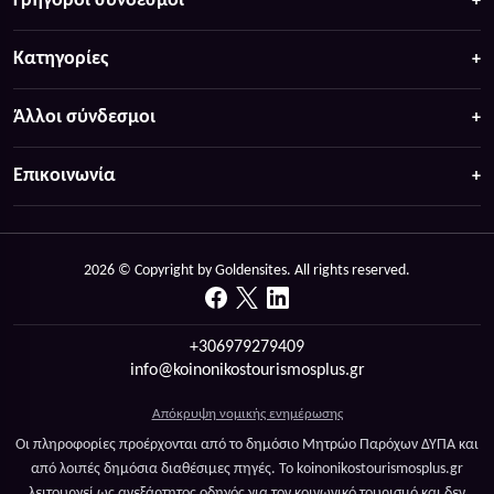
Γρήγοροι σύνδεσμοι
Κατηγορίες
Άλλοι σύνδεσμοι
Επικοινωνία
2026 © Copyright by Goldensites. All rights reserved.
+306979279409
info@koinonikostourismosplus.gr
Απόκρυψη νομικής ενημέρωσης
Οι πληροφορίες προέρχονται από το δημόσιο Μητρώο Παρόχων ΔΥΠΑ και
από λοιπές δημόσια διαθέσιμες πηγές. Το koinonikostourismosplus.gr
λειτουργεί ως ανεξάρτητος οδηγός για τον κοινωνικό τουρισμό και δεν