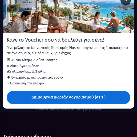
×
Εγγραφείτε στο newsletter μας
Μείνετε ενημερωμένοι με τις τελευταίες ειδήσεις, ανακοινώσεις
και άρθρα.
Κάνε το Voucher σου να δουλεύει για σένα!
Εγγραφή
Γίνε μέλος στο Κοινωνικός Τουρισμός Plus και οργάνωσε τις διακοπές σου
σε ένα σημείο, εύκολα και χωρίς άγχος.
💬 Άμεσο Αίτημα Διαθεσιμότητας
⭐ Λίστα Αγαπημένων
✍️ Αξιολογήσεις & Σχόλια
🔔 Ενημερώσεις σε πραγματικό χρόνο
⚡ Οργάνωση στο έπακρο
Δημιουργία Δωρεάν Λογαριασμού (σε 1')
Κάντε αναζήτηση για προσφορές σε ξενοδοχεία, σπίτια και
πολλά άλλα ευκολα και γρήγορα!