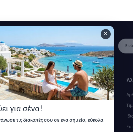
×
 ανακοινώσεις και άρθρα.
Γρήγοροι
Κατηγορίες
Άλ
σύνδεσμοι
Καταλύματα
Αρ
Σχετικά με εμάς
Τοποθεσίες
Τιμ
ει για σένα!
Πολιτική απορρήτου
Ιδι
ργάνωσε τις διακοπές σου σε ένα σημείο, εύκολα
Όροι και προυποθέσεις
Επι