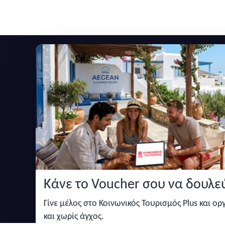
Εγγραφείτε στο newsletter μας
Μείνετε ενημερωμένοι με τις τελευταίες ειδήσεις,
Κάνε το Voucher σου να δουλεύ
Κάντε αναζήτηση για προσφορές σε ξενοδοχεία,
σπίτια και πολλά άλλα ευκολα και γρήγορα!
Γίνε μέλος στο Κοινωνικός Τουρισμός Plus και ο
και χωρίς άγχος.