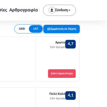
σίες
Αρθρογραφία
Σύνδεση
Εμφάνιση σε Χάρτη
GRID
LIST
Άριστο
4,7
150+ Κριτικές
Δείτε περισσότερα
Πολύ Καλό
4,1
130+ Κριτικές