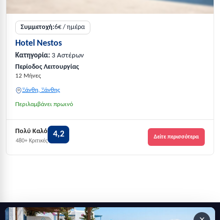
Συμμετοχή:
6€ / ημέρα
Hotel Nestos
Κατηγορία:
3 Αστέρων
Περίοδος Λειτουργίας
12 Μήνες
Ξάνθη, Ξάνθης
Περιλαμβάνει πρωινό
Πολύ Καλό
4,2
Δείτε περισσότερα
480+ Κριτικές