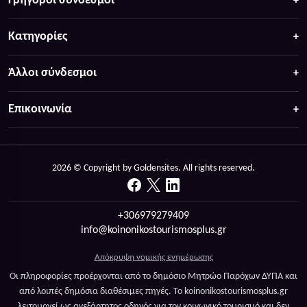
Γρήγοροι σύνδεσμοι
Κατηγορίες
Άλλοι σύνδεσμοι
Επικοινωνία
2026 © Copyright by Goldensites. All rights reserved.
+306979279409
info@koinonikostourismosplus.gr
Απόκρυψη νομικής ενημέρωσης
Οι πληροφορίες προέρχονται από το δημόσιο Μητρώο Παρόχων ΔΥΠΑ και
από λοιπές δημόσια διαθέσιμες πηγές. Το koinonikostourismosplus.gr
λειτουργεί ως ανεξάρτητος οδηγός για τον κοινωνικό τουρισμό και δεν