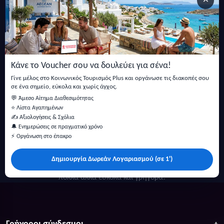
×
Εγγραφείτε στο newsletter μας
Μείνετε ενημερωμένοι με τις τελευταίες ειδήσεις, ανακοινώσεις
και άρθρα.
Κάνε το Voucher σου να δουλεύει για σένα!
Εγγραφή
Γίνε μέλος στο Κοινωνικός Τουρισμός Plus και οργάνωσε τις διακοπές σου
σε ένα σημείο, εύκολα και χωρίς άγχος.
💬 Άμεσο Αίτημα Διαθεσιμότητας
⭐ Λίστα Αγαπημένων
✍️ Αξιολογήσεις & Σχόλια
🔔 Ενημερώσεις σε πραγματικό χρόνο
⚡ Οργάνωση στο έπακρο
Δημιουργία Δωρεάν Λογαριασμού (σε 1')
Κάντε αναζήτηση για προσφορές σε ξενοδοχεία, σπίτια και
πολλά άλλα ευκολα και γρήγορα!