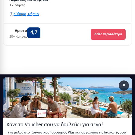
12 Μήνες
Κύθηρα, Νήσων
Άριστο
4,7
Δείτε περισσότερα
20+ Κριτικές
×
Εγγραφείτε στο newsletter μας
Μείνετε ενημερωμένοι με τις τελευταίες ειδήσεις, ανακοινώσεις
και άρθρα.
Κάνε το Voucher σου να δουλεύει για σένα!
Εγγραφή
Γίνε μέλος στο Κοινωνικός Τουρισμός Plus και οργάνωσε τις διακοπές σου