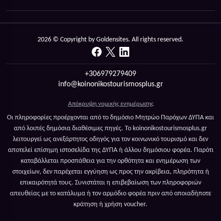
2026 © Copyright by Goldensites. All rights reserved.
+306979279409
info@koinonikostourismosplus.gr
Απόκρυψη νομικής ενημέρωσης
Οι πληροφορίες προέρχονται από το δημόσιο Μητρώο Παρόχων ΔΥΠΑ και
από λοιπές δημόσια διαθέσιμες πηγές. Το koinonikostourismosplus.gr
λειτουργεί ως ανεξάρτητος οδηγός για τον κοινωνικό τουρισμό και δεν
αποτελεί επίσημη ιστοσελίδα της ΔΥΠΑ ή άλλου δημόσιου φορέα. Παρότι
καταβάλλεται προσπάθεια για την ορθότητα και ενημέρωση των
στοιχείων, δεν παρέχεται εγγύηση ως προς την ακρίβεια, πληρότητα ή
επικαιρότητά τους. Συνιστάται η επιβεβαίωση των πληροφοριών
απευθείας με το κατάλυμα ή τον αρμόδιο φορέα πριν από οποιαδήποτε
κράτηση ή χρήση voucher.