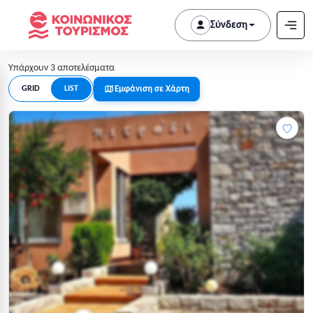
Σύνδεση
Υπάρχουν 3 αποτελέσματα
Εμφάνιση σε Χάρτη
GRID
LIST