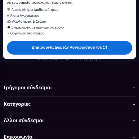
σε ένα σημείο, εύκολα και χωρίς άγχος.
💬 Άμεσο Αίτημα Διαθεσιμότητας
⭐ Λίστα Αγαπημένων
✍️ Αξιολογήσεις & Σχόλια
🔔 Ενημερώσεις σε πραγματικό χρόνο
⚡ Οργάνωση στο έπακρο
Δημιουργία Δωρεάν Λογαριασμού (σε 1')
Κάντε αναζήτηση για προσφορές σε ξενοδοχεία, σπίτια και
πολλά άλλα ευκολα και γρήγορα!
Γρήγοροι σύνδεσμοι
Κατηγορίες
Άλλοι σύνδεσμοι
Επικοινωνία