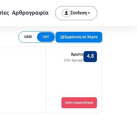
σίες
Αρθρογραφία
Σύνδεση
Εμφάνιση σε Χάρτη
GRID
LIST
Άριστο
4,8
170+ Κριτικές
Δείτε περισσότερα