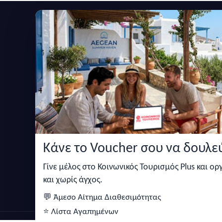
Εγγραφείτε στο newsletter μας
Μείνετε ενημερωμένοι με τις τελευταίες ειδήσεις,
Κάνε το Voucher σου να δουλεύ
Κάντε αναζήτηση για προσφορές σε ξενοδοχεία,
σπίτια και πολλά άλλα ευκολα και γρήγορα!
Γίνε μέλος στο Κοινωνικός Τουρισμός Plus και ο
και χωρίς άγχος.
💬 Άμεσο Αίτημα Διαθεσιμότητας
⭐ Λίστα Αγαπημένων