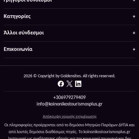
Γρήγοροι σύνδεσμοι
Κατηγορίες
Άλλοι σύνδεσμοι
Επικοινωνία
2026 © Copyright by Goldensites. All rights reserved.
+306979279409
info@koinonikostourismosplus.gr
Απόκρυψη νομικής ενημέρωσης
Οι πληροφορίες προέρχονται από το δημόσιο Μητρώο Παρόχων ΔΥΠΑ και
από λοιπές δημόσια διαθέσιμες πηγές. Το koinonikostourismosplus.gr
λειτουργεί ως ανεξάρτητος οδηγός για τον κοινωνικό τουρισμό και δεν