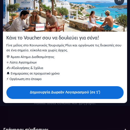
×
Εγγραφείτε στο newsletter μας
Μείνετε ενημερωμένοι με τις τελευταίες ειδήσεις, ανακοινώσεις
και άρθρα.
Κάνε το Voucher σου να δουλεύει για σένα!
Εγγραφή
Γίνε μέλος στο Κοινωνικός Τουρισμός Plus και οργάνωσε τις διακοπές σου
σε ένα σημείο, εύκολα και χωρίς άγχος.
💬 Άμεσο Αίτημα Διαθεσιμότητας
⭐ Λίστα Αγαπημένων
✍️ Αξιολογήσεις & Σχόλια
🔔 Ενημερώσεις σε πραγματικό χρόνο
⚡ Οργάνωση στο έπακρο
Δημιουργία Δωρεάν Λογαριασμού (σε 1')
Κάντε αναζήτηση για προσφορές σε ξενοδοχεία, σπίτια και
πολλά άλλα ευκολα και γρήγορα!