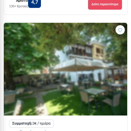
Άριστο
4,7
Δείτε περισσότερα
130+ Κριτικές
Συμμετοχή:
3€ / ημέρα