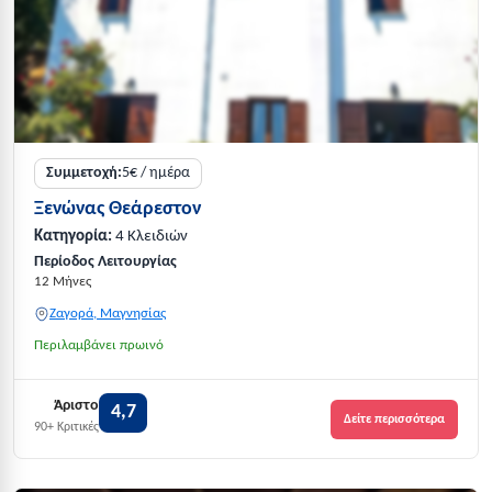
Συμμετοχή:
5€ / ημέρα
Ξενώνας Θεάρεστον
Κατηγορία:
4 Κλειδιών
Περίοδος Λειτουργίας
12 Μήνες
Ζαγορά, Μαγνησίας
Περιλαμβάνει πρωινό
Άριστο
4,7
Δείτε περισσότερα
90+ Κριτικές