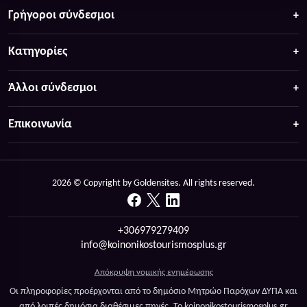
Γρήγοροι σύνδεσμοι
Κατηγορίες
Άλλοι σύνδεσμοι
Επικοινωνία
2026 © Copyright by Goldensites. All rights reserved.
+306979279409
info@koinonikostourismosplus.gr
Απόκρυψη νομικής ενημέρωσης
Οι πληροφορίες προέρχονται από το δημόσιο Μητρώο Παρόχων ΔΥΠΑ και
από λοιπές δημόσια διαθέσιμες πηγές. Το koinonikostourismosplus.gr