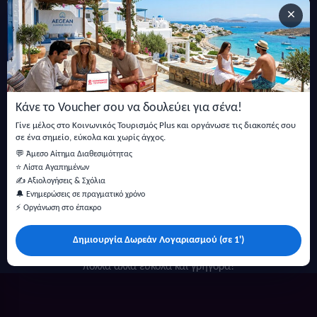
×
Εγγραφείτε στο newsletter μας
Μείνετε ενημερωμένοι με τις τελευταίες ειδήσεις, ανακοινώσεις
και άρθρα.
Κάνε το Voucher σου να δουλεύει για σένα!
Εγγραφή
Γίνε μέλος στο Κοινωνικός Τουρισμός Plus και οργάνωσε τις διακοπές σου
σε ένα σημείο, εύκολα και χωρίς άγχος.
💬 Άμεσο Αίτημα Διαθεσιμότητας
⭐ Λίστα Αγαπημένων
✍️ Αξιολογήσεις & Σχόλια
🔔 Ενημερώσεις σε πραγματικό χρόνο
⚡ Οργάνωση στο έπακρο
Δημιουργία Δωρεάν Λογαριασμού (σε 1')
Κάντε αναζήτηση για προσφορές σε ξενοδοχεία, σπίτια και
πολλά άλλα ευκολα και γρήγορα!