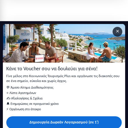
×
Εγγραφείτε στο newsletter μας
Μείνετε ενημερωμένοι με τις τελευταίες ειδήσεις, ανακοινώσεις
και άρθρα.
Κάνε το Voucher σου να δουλεύει για σένα!
Εγγραφή
Γίνε μέλος στο Κοινωνικός Τουρισμός Plus και οργάνωσε τις διακοπές σου
σε ένα σημείο, εύκολα και χωρίς άγχος.
💬 Άμεσο Αίτημα Διαθεσιμότητας
⭐ Λίστα Αγαπημένων
✍️ Αξιολογήσεις & Σχόλια
🔔 Ενημερώσεις σε πραγματικό χρόνο
⚡ Οργάνωση στο έπακρο
Δημιουργία Δωρεάν Λογαριασμού (σε 1')
Κάντε αναζήτηση για προσφορές σε ξενοδοχεία, σπίτια και