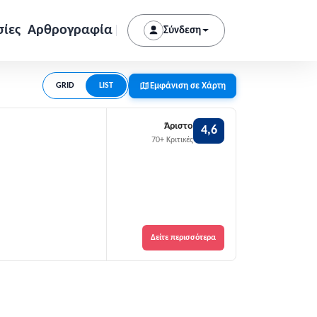
σίες
Αρθρογραφία
Σύνδεση
Εμφάνιση σε Χάρτη
GRID
LIST
Άριστο
4,6
70+ Κριτικές
Δείτε περισσότερα