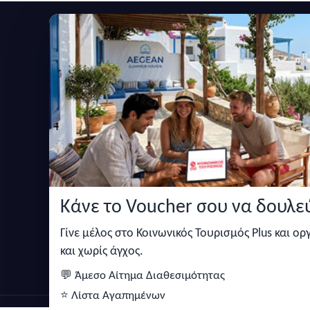
Εγγραφείτε στο newsletter μας
Μείνετε ενημερωμένοι με τις τελευταίες ειδήσεις,
Κάνε το Voucher σου να δουλεύ
Κάντε αναζήτηση για προσφορές σε ξενοδοχεία,
σπίτια και πολλά άλλα ευκολα και γρήγορα!
Γίνε μέλος στο Κοινωνικός Τουρισμός Plus και ο
και χωρίς άγχος.
💬 Άμεσο Αίτημα Διαθεσιμότητας
⭐ Λίστα Αγαπημένων