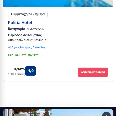
Συμμετοχή:
6€ / ημέρα
Politia Hotel
Κατηγορία:
3 Αστέρων
Περίοδος Λειτουργίας
Από Απρίλιο έως Οκτώβριο
Άγιος Νικήτας, Λευκάδας
Περιλαμβάνει πρωινό
Άριστο
4,6
Δείτε περισσότερα
180+ Κριτικές