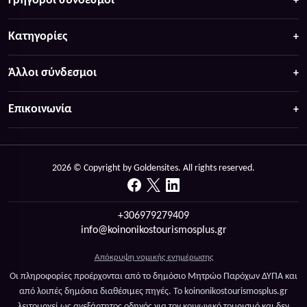
Γρήγοροι σύνδεσμοι
Κατηγορίες
Άλλοι σύνδεσμοι
Επικοινωνία
2026 © Copyright by Goldensites. All rights reserved.
+306979279409
info@koinonikostourismosplus.gr
Απόκρυψη νομικής ενημέρωσης
Οι πληροφορίες προέρχονται από το δημόσιο Μητρώο Παρόχων ΔΥΠΑ και
από λοιπές δημόσια διαθέσιμες πηγές. Το koinonikostourismosplus.gr
λειτουργεί ως ανεξάρτητος οδηγός για τον κοινωνικό τουρισμό και δεν