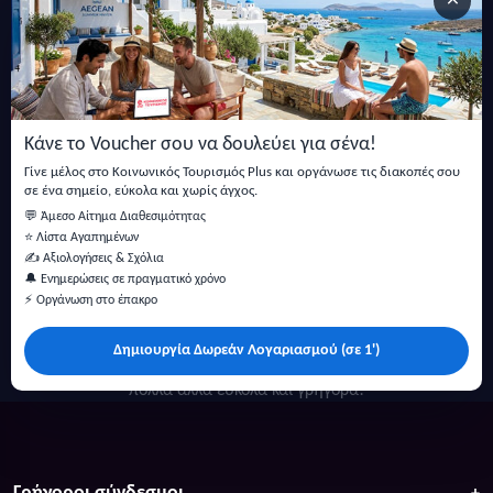
×
Εγγραφείτε στο newsletter μας
Μείνετε ενημερωμένοι με τις τελευταίες ειδήσεις, ανακοινώσεις
και άρθρα.
Κάνε το Voucher σου να δουλεύει για σένα!
Εγγραφή
Γίνε μέλος στο Κοινωνικός Τουρισμός Plus και οργάνωσε τις διακοπές σου
σε ένα σημείο, εύκολα και χωρίς άγχος.
💬 Άμεσο Αίτημα Διαθεσιμότητας
⭐ Λίστα Αγαπημένων
✍️ Αξιολογήσεις & Σχόλια
🔔 Ενημερώσεις σε πραγματικό χρόνο
⚡ Οργάνωση στο έπακρο
Δημιουργία Δωρεάν Λογαριασμού (σε 1')
Κάντε αναζήτηση για προσφορές σε ξενοδοχεία, σπίτια και
πολλά άλλα ευκολα και γρήγορα!