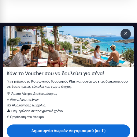
×
Εγγραφείτε στο newsletter μας
Μείνετε ενημερωμένοι με τις τελευταίες ειδήσεις, ανακοινώσεις
και άρθρα.
Κάνε το Voucher σου να δουλεύει για σένα!
Εγγραφή
Γίνε μέλος στο Κοινωνικός Τουρισμός Plus και οργάνωσε τις διακοπές σου
σε ένα σημείο, εύκολα και χωρίς άγχος.
💬 Άμεσο Αίτημα Διαθεσιμότητας
⭐ Λίστα Αγαπημένων
✍️ Αξιολογήσεις & Σχόλια
🔔 Ενημερώσεις σε πραγματικό χρόνο
⚡ Οργάνωση στο έπακρο
Δημιουργία Δωρεάν Λογαριασμού (σε 1')
Κάντε αναζήτηση για προσφορές σε ξενοδοχεία, σπίτια και