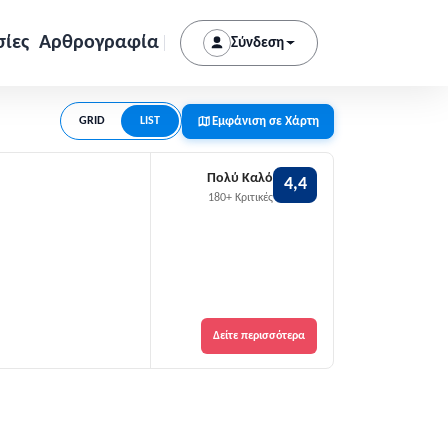
σίες
Αρθρογραφία
Σύνδεση
Εμφάνιση σε Χάρτη
GRID
LIST
Πολύ Καλό
4,4
180+ Κριτικές
Δείτε περισσότερα