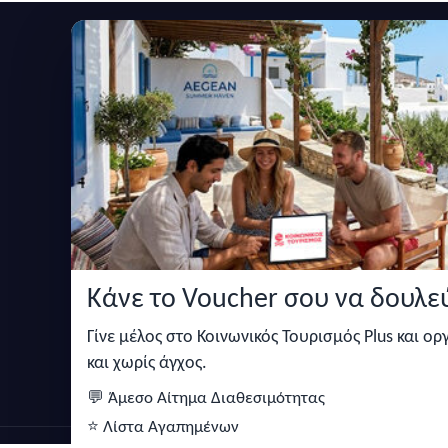
Εγγραφείτε στο newsletter μας
Μείνετε ενημερωμένοι με τις τελευταίες ειδήσεις,
Κάνε το Voucher σου να δουλεύ
Κάντε αναζήτηση για προσφορές σε ξενοδοχεία,
σπίτια και πολλά άλλα ευκολα και γρήγορα!
Γίνε μέλος στο Κοινωνικός Τουρισμός Plus και ο
και χωρίς άγχος.
💬 Άμεσο Αίτημα Διαθεσιμότητας
⭐ Λίστα Αγαπημένων