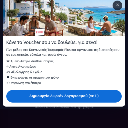
×
Εγγραφείτε στο newsletter μας
Μείνετε ενημερωμένοι με τις τελευταίες ειδήσεις, ανακοινώσεις
και άρθρα.
Κάνε το Voucher σου να δουλεύει για σένα!
Εγγραφή
Γίνε μέλος στο Κοινωνικός Τουρισμός Plus και οργάνωσε τις διακοπές σου
σε ένα σημείο, εύκολα και χωρίς άγχος.
💬 Άμεσο Αίτημα Διαθεσιμότητας
⭐ Λίστα Αγαπημένων
✍️ Αξιολογήσεις & Σχόλια
🔔 Ενημερώσεις σε πραγματικό χρόνο
⚡ Οργάνωση στο έπακρο
Δημιουργία Δωρεάν Λογαριασμού (σε 1')
Κάντε αναζήτηση για προσφορές σε ξενοδοχεία, σπίτια και
πολλά άλλα ευκολα και γρήγορα!