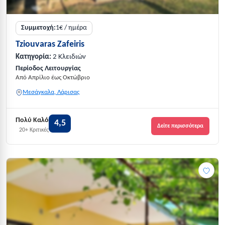
Συμμετοχή:
1€ / ημέρα
Tziouvaras Zafeiris
Κατηγορία:
2 Κλειδιών
Περίοδος Λειτουργίας
Από Απρίλιο έως Οκτώβριο
Μεσάγκαλα, Λάρισας
Πολύ Καλό
4,5
Δείτε περισσότερα
20+ Κριτικές