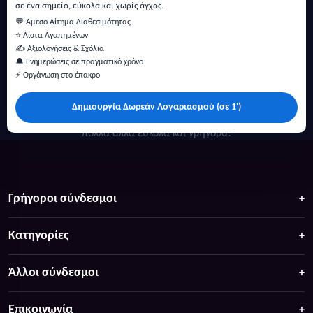
σε ένα σημείο, εύκολα και χωρίς άγχος.
💬 Άμεσο Αίτημα Διαθεσιμότητας
⭐ Λίστα Αγαπημένων
✍️ Αξιολογήσεις & Σχόλια
🔔 Ενημερώσεις σε πραγματικό χρόνο
⚡ Οργάνωση στο έπακρο
Δημιουργία Δωρεάν Λογαριασμού (σε 1')
Κάντε αναζήτηση για προσφορές σε ξενοδοχεία, σπίτια και
πολλά άλλα ευκολα και γρήγορα!
Γρήγοροι σύνδεσμοι
Κατηγορίες
Άλλοι σύνδεσμοι
Επικοινωνία