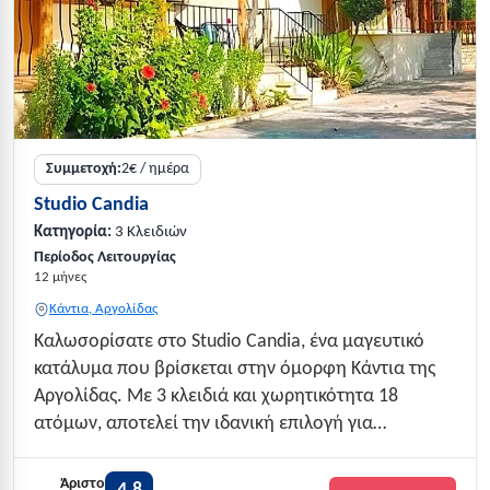
Συμμετοχή:
2€ / ημέρα
Studio Candia
Κατηγορία:
3 Κλειδιών
Περίοδος Λειτουργίας
12 μήνες
Κάντια, Αργολίδας
Καλωσορίσατε στο Studio Candia, ένα μαγευτικό
κατάλυμα που βρίσκεται στην όμορφη Κάντια της
Αργολίδας. Με 3 κλειδιά και χωρητικότητα 18
ατόμων, αποτελεί την ιδανική επιλογή για
οικογένειες και ζευγάρια που αναζητούν ποιοτικές
και οικονομικές διακοπές. Η εξαιρετική βαθμολογία
Άριστο