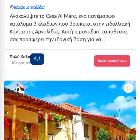
Κάντια, Αργολίδας
Ανακαλύψτε το Casa Al Mare, ένα πανέμορφο
κατάλυμα 3 κλειδιών που βρίσκεται στην ειδυλλιακή
Κάντια της Αργολίδας. Αυτή η μοναδική τοποθεσία
σας προσφέρει την ιδανική βάση για να
εξερευνήσετε την περιοχή, ενώ η θερμή φιλοξενία
και οι εξαιρετικές παροχές του σας κάνουν να
Πολύ Καλό
4,1
Δείτε περισσότερα
νιώθετε σαν στο σπίτι σας. Με δυναμικότητα 28
85+ Κριτικές
ατό...