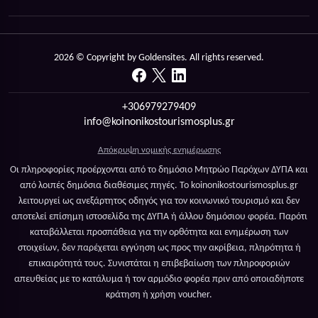
2026 © Copyright by Goldensites. All rights reserved.
+306979279409
info@koinonikostourismosplus.gr
Απόκρυψη νομικής ενημέρωσης
Οι πληροφορίες προέρχονται από το δημόσιο Μητρώο Παρόχων ΔΥΠΑ και
από λοιπές δημόσια διαθέσιμες πηγές. Το koinonikostourismosplus.gr
λειτουργεί ως ανεξάρτητος οδηγός για τον κοινωνικό τουρισμό και δεν
αποτελεί επίσημη ιστοσελίδα της ΔΥΠΑ ή άλλου δημόσιου φορέα. Παρότι
καταβάλλεται προσπάθεια για την ορθότητα και ενημέρωση των
στοιχείων, δεν παρέχεται εγγύηση ως προς την ακρίβεια, πληρότητα ή
επικαιρότητά τους. Συνιστάται η επιβεβαίωση των πληροφοριών
απευθείας με το κατάλυμα ή τον αρμόδιο φορέα πριν από οποιαδήποτε
κράτηση ή χρήση voucher.