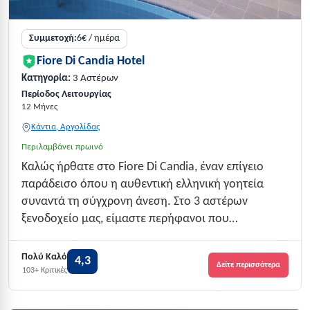
Συμμετοχή:
6€ / ημέρα
Fiore Di Candia Hotel
Κατηγορία:
3 Αστέρων
Περίοδος Λειτουργίας
12 Μήνες
Κάντια, Αργολίδας
Περιλαμβάνει πρωινό
Καλώς ήρθατε στο Fiore Di Candia, έναν επίγειο
παράδεισο όπου η αυθεντική ελληνική γοητεία
συναντά τη σύγχρονη άνεση. Στο 3 αστέρων
ξενοδοχείο μας, είμαστε περήφανοι που
προσφέρουμε μια αξέχαστη εμπειρία πολυτέλειας,
άνεσης και εξαιρετικής φιλοξενίας. Είτε βρίσκεστε
Πολύ Καλό
4,3
Δείτε περισσότερα
εδώ για επαγγελματικούς λόγους είτε για αναψυχή,
103+ Κριτικές
το ξ...