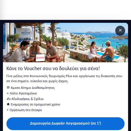
×
Εγγραφείτε στο newsletter μας
Μείνετε ενημερωμένοι με τις τελευταίες ειδήσεις, ανακοινώσεις
και άρθρα.
Κάνε το Voucher σου να δουλεύει για σένα!
Εγγραφή
Γίνε μέλος στο Κοινωνικός Τουρισμός Plus και οργάνωσε τις διακοπές σου
σε ένα σημείο, εύκολα και χωρίς άγχος.
💬 Άμεσο Αίτημα Διαθεσιμότητας
⭐ Λίστα Αγαπημένων
✍️ Αξιολογήσεις & Σχόλια
🔔 Ενημερώσεις σε πραγματικό χρόνο
⚡ Οργάνωση στο έπακρο
Δημιουργία Δωρεάν Λογαριασμού (σε 1')
Κάντε αναζήτηση για προσφορές σε ξενοδοχεία, σπίτια και