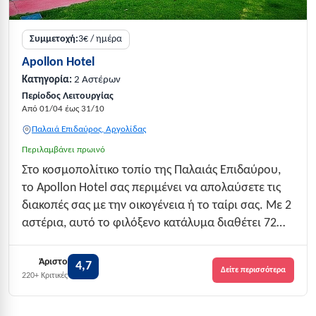
Συμμετοχή:
3€ / ημέρα
Apollon Hotel
Κατηγορία:
2 Αστέρων
Περίοδος Λειτουργίας
Από 01/04 έως 31/10
Παλαιά Επιδαύρος, Αργολίδας
Περιλαμβάνει πρωινό
Στο κοσμοπολίτικο τοπίο της Παλαιάς Επιδαύρου,
το Apollon Hotel σας περιμένει να απολαύσετε τις
διακοπές σας με την οικογένεια ή το ταίρι σας. Με 2
αστέρια, αυτό το φιλόξενο κατάλυμα διαθέτει 72
άνετα δωμάτια, ιδανικά σχεδιασμένα για να
ικανοποιήσουν τις ανάγκες κάθε επισκέπτη. Η
Άριστο
4,7
Δείτε περισσότερα
εξαιρετική βαθμολογία 4.7 στα 5 και οι...
220+ Κριτικές