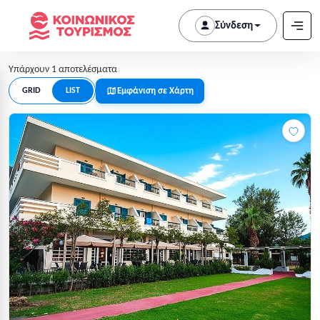
Σύνδεση
Υπάρχουν 1 αποτελέσματα
Εμφάνιση σε Χάρτη
GRID
LIST