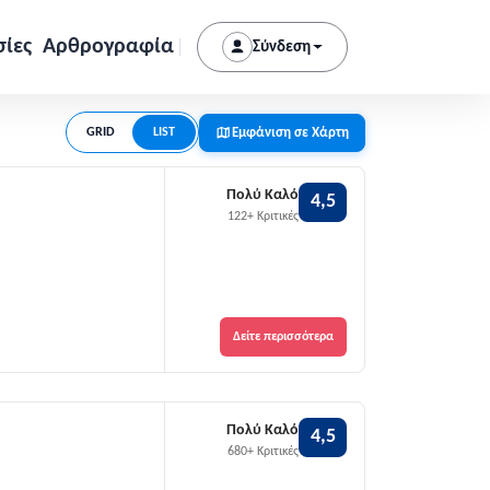
σίες
Αρθρογραφία
Σύνδεση
Εμφάνιση σε Χάρτη
GRID
LIST
Πολύ Καλό
4,5
122+ Κριτικές
Δείτε περισσότερα
Πολύ Καλό
4,5
680+ Κριτικές