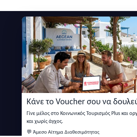
Εγγραφείτε στο newsletter μας
Μείνετε ενημερωμένοι με τις τελευταίες ειδήσεις,
Κάνε το Voucher σου να δουλεύ
Κάντε αναζήτηση για προσφορές σε ξενοδοχεία,
σπίτια και πολλά άλλα ευκολα και γρήγορα!
Γίνε μέλος στο Κοινωνικός Τουρισμός Plus και ο
και χωρίς άγχος.
💬 Άμεσο Αίτημα Διαθεσιμότητας