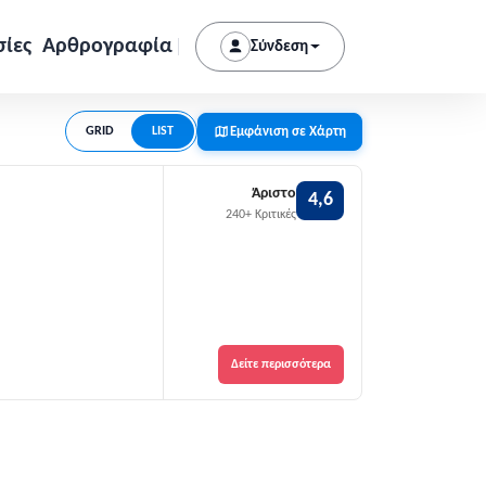
σίες
Αρθρογραφία
Σύνδεση
Εμφάνιση σε Χάρτη
GRID
LIST
Άριστο
4,6
240+ Κριτικές
Δείτε περισσότερα