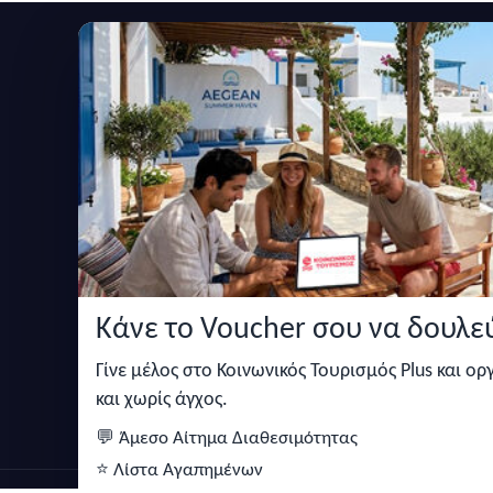
Εγγραφείτε στο newsletter μας
Μείνετε ενημερωμένοι με τις τελευταίες ειδήσεις,
Κάνε το Voucher σου να δουλεύ
Κάντε αναζήτηση για προσφορές σε ξενοδοχεία,
σπίτια και πολλά άλλα ευκολα και γρήγορα!
Γίνε μέλος στο Κοινωνικός Τουρισμός Plus και ο
και χωρίς άγχος.
💬 Άμεσο Αίτημα Διαθεσιμότητας
⭐ Λίστα Αγαπημένων