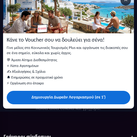
×
Εγγραφείτε στο newsletter μας
Μείνετε ενημερωμένοι με τις τελευταίες ειδήσεις, ανακοινώσεις
και άρθρα.
Κάνε το Voucher σου να δουλεύει για σένα!
Εγγραφή
Γίνε μέλος στο Κοινωνικός Τουρισμός Plus και οργάνωσε τις διακοπές σου
σε ένα σημείο, εύκολα και χωρίς άγχος.
💬 Άμεσο Αίτημα Διαθεσιμότητας
⭐ Λίστα Αγαπημένων
✍️ Αξιολογήσεις & Σχόλια
🔔 Ενημερώσεις σε πραγματικό χρόνο
⚡ Οργάνωση στο έπακρο
Δημιουργία Δωρεάν Λογαριασμού (σε 1')
Κάντε αναζήτηση για προσφορές σε ξενοδοχεία, σπίτια και
πολλά άλλα ευκολα και γρήγορα!