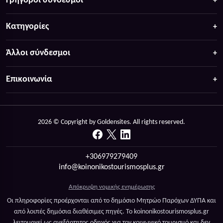
Γρήγοροι σύνδεσμοι
Κατηγορίες
Άλλοι σύνδεσμοι
Επικοινωνία
2026 © Copyright by Goldensites. All rights reserved.
+306979279409
info@koinonikostourismosplus.gr
Απόκρυψη νομικής ενημέρωσης
Οι πληροφορίες προέρχονται από το δημόσιο Μητρώο Παρόχων ΔΥΠΑ και
από λοιπές δημόσια διαθέσιμες πηγές. Το koinonikostourismosplus.gr
λειτουργεί ως ανεξάρτητος οδηγός για τον κοινωνικό τουρισμό και δεν