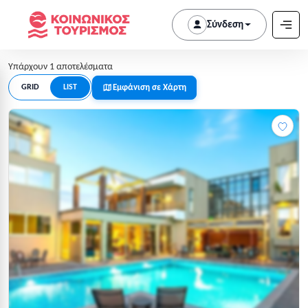
Σύνδεση
Υπάρχουν 1 αποτελέσματα
Εμφάνιση σε Χάρτη
GRID
LIST