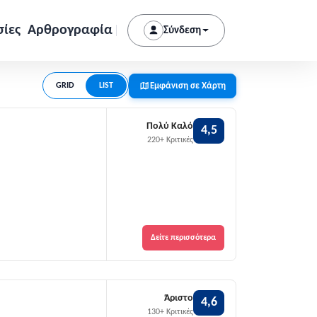
σίες
Αρθρογραφία
Σύνδεση
Εμφάνιση σε Χάρτη
GRID
LIST
Πολύ Καλό
4,5
220+ Κριτικές
Δείτε περισσότερα
Άριστο
4,6
130+ Κριτικές