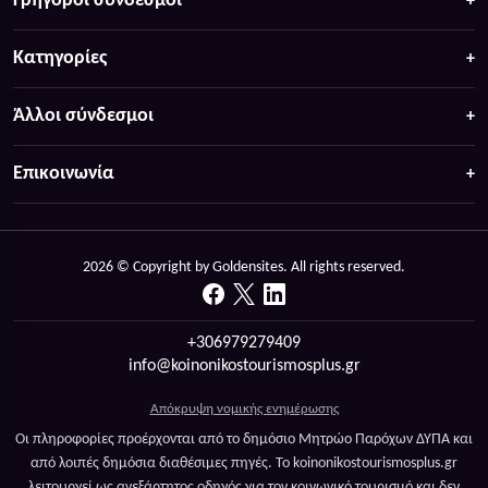
Γρήγοροι σύνδεσμοι
Κατηγορίες
Άλλοι σύνδεσμοι
Επικοινωνία
2026 © Copyright by Goldensites. All rights reserved.
+306979279409
info@koinonikostourismosplus.gr
Απόκρυψη νομικής ενημέρωσης
Οι πληροφορίες προέρχονται από το δημόσιο Μητρώο Παρόχων ΔΥΠΑ και
από λοιπές δημόσια διαθέσιμες πηγές. Το koinonikostourismosplus.gr
λειτουργεί ως ανεξάρτητος οδηγός για τον κοινωνικό τουρισμό και δεν