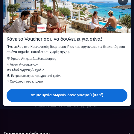
×
Εγγραφείτε στο newsletter μας
Μείνετε ενημερωμένοι με τις τελευταίες ειδήσεις, ανακοινώσεις
και άρθρα.
Κάνε το Voucher σου να δουλεύει για σένα!
Εγγραφή
Γίνε μέλος στο Κοινωνικός Τουρισμός Plus και οργάνωσε τις διακοπές σου
σε ένα σημείο, εύκολα και χωρίς άγχος.
💬 Άμεσο Αίτημα Διαθεσιμότητας
⭐ Λίστα Αγαπημένων
✍️ Αξιολογήσεις & Σχόλια
🔔 Ενημερώσεις σε πραγματικό χρόνο
⚡ Οργάνωση στο έπακρο
Δημιουργία Δωρεάν Λογαριασμού (σε 1')
Κάντε αναζήτηση για προσφορές σε ξενοδοχεία, σπίτια και
πολλά άλλα ευκολα και γρήγορα!