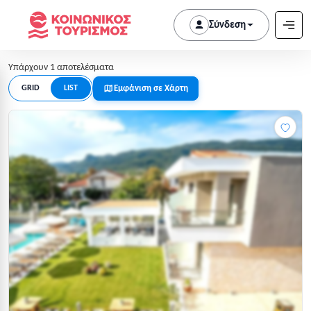
Σύνδεση
Υπάρχουν 1 αποτελέσματα
Εμφάνιση σε Χάρτη
GRID
LIST