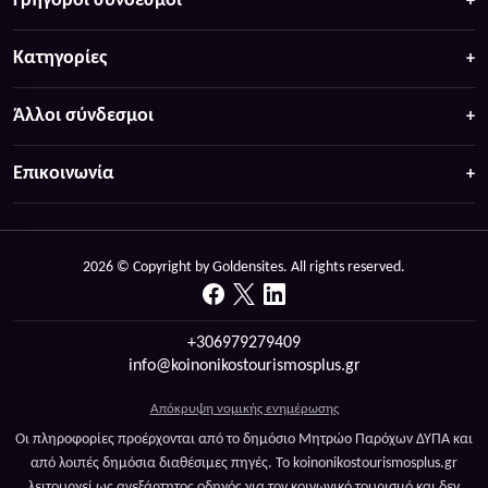
Γρήγοροι σύνδεσμοι
Κατηγορίες
Άλλοι σύνδεσμοι
Επικοινωνία
2026 © Copyright by Goldensites. All rights reserved.
+306979279409
info@koinonikostourismosplus.gr
Απόκρυψη νομικής ενημέρωσης
Οι πληροφορίες προέρχονται από το δημόσιο Μητρώο Παρόχων ΔΥΠΑ και
από λοιπές δημόσια διαθέσιμες πηγές. Το koinonikostourismosplus.gr
λειτουργεί ως ανεξάρτητος οδηγός για τον κοινωνικό τουρισμό και δεν