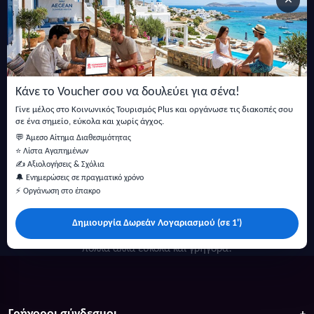
×
Εγγραφείτε στο newsletter μας
Μείνετε ενημερωμένοι με τις τελευταίες ειδήσεις, ανακοινώσεις
και άρθρα.
Κάνε το Voucher σου να δουλεύει για σένα!
Εγγραφή
Γίνε μέλος στο Κοινωνικός Τουρισμός Plus και οργάνωσε τις διακοπές σου
σε ένα σημείο, εύκολα και χωρίς άγχος.
💬 Άμεσο Αίτημα Διαθεσιμότητας
⭐ Λίστα Αγαπημένων
✍️ Αξιολογήσεις & Σχόλια
🔔 Ενημερώσεις σε πραγματικό χρόνο
⚡ Οργάνωση στο έπακρο
Δημιουργία Δωρεάν Λογαριασμού (σε 1')
Κάντε αναζήτηση για προσφορές σε ξενοδοχεία, σπίτια και
πολλά άλλα ευκολα και γρήγορα!