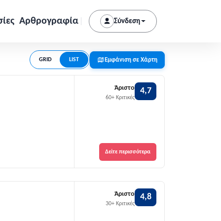
σίες
Αρθρογραφία
Σύνδεση
Εμφάνιση σε Χάρτη
GRID
LIST
Άριστο
4,7
60+ Κριτικές
Δείτε περισσότερα
Άριστο
4,8
30+ Κριτικές