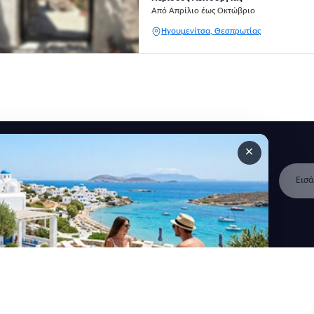
Από Απρίλιο έως Οκτώβριο
Ηγουμενίτσα, Θεσπρωτίας
×
 ανακοινώσεις και άρθρα.
Γρήγοροι
Κατηγορίες
Άλ
σύνδεσμοι
Καταλύματα
Αρ