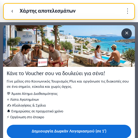
‹
Χάρτης αποτελεσμάτων
⋮
Σύνδεση
×
Εγγραφείτε στο newsletter μας
Μείνετε ενημερωμένοι με τις τελευταίες ειδήσεις, ανακοινώσεις
και άρθρα.
Κάνε το Voucher σου να δουλεύει για σένα!
Εγγραφή
Γίνε μέλος στο Κοινωνικός Τουρισμός Plus και οργάνωσε τις διακοπές σου
σε ένα σημείο, εύκολα και χωρίς άγχος.
💬 Άμεσο Αίτημα Διαθεσιμότητας
⭐ Λίστα Αγαπημένων
✍️ Αξιολογήσεις & Σχόλια
🔔 Ενημερώσεις σε πραγματικό χρόνο
⚡ Οργάνωση στο έπακρο
Δημιουργία Δωρεάν Λογαριασμού (σε 1')
Κάντε αναζήτηση για προσφορές σε ξενοδοχεία, σπίτια και