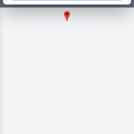
πολλά άλλα ευκολα και γρήγορα!
Γρήγοροι σύνδεσμοι
Κατηγορίες
Άλλοι σύνδεσμοι
Επικοινωνία
2026 © Copyright by Goldensites. All rights reserved.
+306979279409
info@koinonikostourismosplus.gr