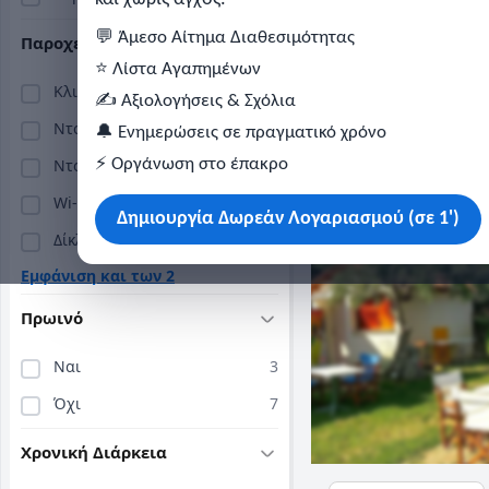
Κατηγορία:
3 Κλειδιών
💬 Άμεσο Αίτημα Διαθεσιμότητας
Παροχές
Περίοδος Λειτουργίας
12 μήνες
⭐ Λίστα Αγαπημένων
Κλιματισμός
10
·
4,9
Άριστο
40+ Κριτικ
✍️ Αξιολογήσεις & Σχόλια
2026 © Copyright by Goldensites. All rights reserved.
Ντουλάπα
10
Λίμνη, Εύβοιας
🔔 Ενημερώσεις σε πραγματικό χρόνο
Ντους
⚡ Οργάνωση στο έπακρο
10
Περιλαμβάνει πρωινό
Wi-Fi
10
Δημιουργία Δωρεάν Λογαριασμού (σε 1')
Δίκλινο
10
Οι πληροφορίες προέρχονται από το δημόσιο Μητρώο Παρόχ
Εμφάνιση και των 2
τουρισμό και δεν αποτελεί επίσημη ιστοσελίδα της ΔΥΠΑ
προς την ακρίβεια, πληρότητα ή επικαιρότητά τους.
Πρωινό
Ναι
3
Όχι
7
Χρονική Διάρκεια