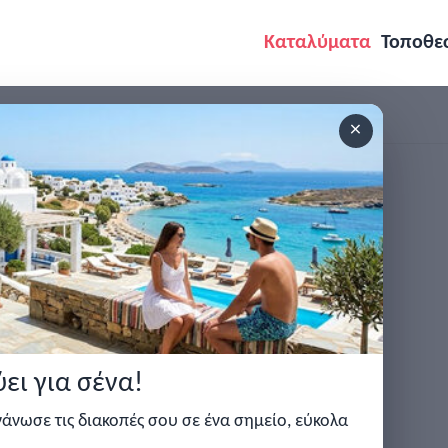
Καταλύματα
Τοποθε
×
 ανακοινώσεις και άρθρα.
Γρήγοροι
Κατηγορίες
Άλ
σύνδεσμοι
Καταλύματα
Αρ
Σχετικά με εμάς
Τοποθεσίες
Τιμ
ει για σένα!
Πολιτική απορρήτου
Ιδι
ργάνωσε τις διακοπές σου σε ένα σημείο, εύκολα
Όροι και προυποθέσεις
Επι