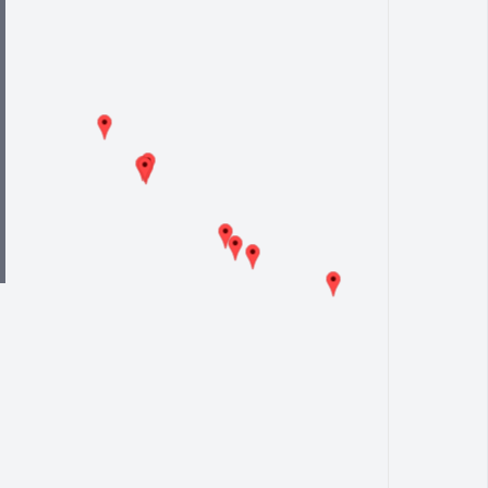
s.gr λειτουργεί ως ανεξάρτητος οδηγός για τον κοινωνικό
 και ενημέρωση των στοιχείων, δεν παρέχεται εγγύηση ως
αρμόδιο φορέα πριν από οποιαδήποτε κράτηση ή χρήση