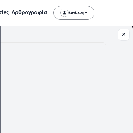
σίες
Αρθρογραφία
Σύνδεση
×
Εγγραφή
λοι σύνδεσμοι
Επικοινωνία
θρογραφία
Επικοινωνία
ές
οκτήτες Καταλυμάτων
κοινωνία