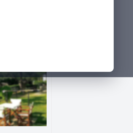
ές
+306979279409
info@koinonikostourismosplus.gr
Απόκρυψη νομικής ενημέρωσης
ων ΔΥΠΑ και από λοιπές δημόσια διαθέσιμες πηγές. Το koinonikostourismosplu
 ή άλλου δημόσιου φορέα. Παρότι καταβάλλεται προσπάθεια για την ορθότητα
 Συνιστάται η επιβεβαίωση των πληροφοριών απευθείας με το κατάλυμα ή τον 
voucher.