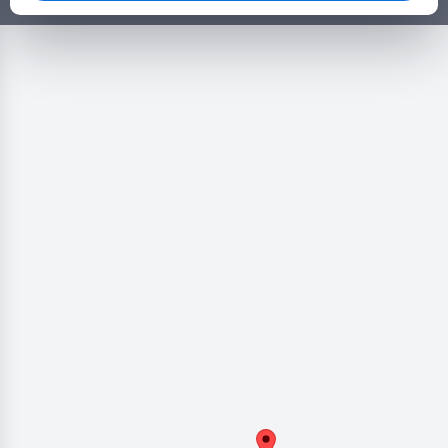
πολλά άλλα ευκολα και γρήγορα!
Γρήγοροι σύνδεσμοι
Κατηγορίες
Άλλοι σύνδεσμοι
Επικοινωνία
2026 © Copyright by Goldensites. All rights reserved.
+306979279409
info@koinonikostourismosplus.gr