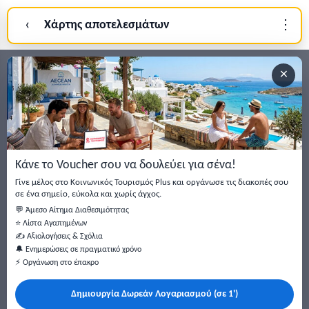
‹
Χάρτης αποτελεσμάτων
⋮
Σύνδεση
×
Εγγραφείτε στο newsletter μας
Μείνετε ενημερωμένοι με τις τελευταίες ειδήσεις, ανακοινώσεις
και άρθρα.
Κάνε το Voucher σου να δουλεύει για σένα!
Εγγραφή
Γίνε μέλος στο Κοινωνικός Τουρισμός Plus και οργάνωσε τις διακοπές σου
σε ένα σημείο, εύκολα και χωρίς άγχος.
💬 Άμεσο Αίτημα Διαθεσιμότητας
⭐ Λίστα Αγαπημένων
✍️ Αξιολογήσεις & Σχόλια
🔔 Ενημερώσεις σε πραγματικό χρόνο
⚡ Οργάνωση στο έπακρο
Δημιουργία Δωρεάν Λογαριασμού (σε 1')
Κάντε αναζήτηση για προσφορές σε ξενοδοχεία, σπίτια και