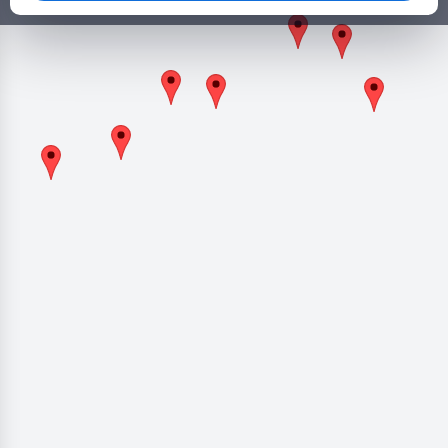
πολλά άλλα ευκολα και γρήγορα!
Γρήγοροι σύνδεσμοι
Κατηγορίες
Άλλοι σύνδεσμοι
Επικοινωνία
2026 © Copyright by Goldensites. All rights reserved.
+306979279409
info@koinonikostourismosplus.gr