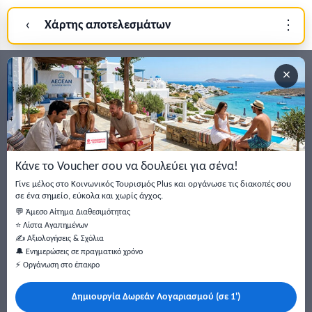
‹
Χάρτης αποτελεσμάτων
⋮
Σύνδεση
×
Εγγραφείτε στο newsletter μας
Μείνετε ενημερωμένοι με τις τελευταίες ειδήσεις, ανακοινώσεις
και άρθρα.
Κάνε το Voucher σου να δουλεύει για σένα!
Εγγραφή
Γίνε μέλος στο Κοινωνικός Τουρισμός Plus και οργάνωσε τις διακοπές σου
σε ένα σημείο, εύκολα και χωρίς άγχος.
💬 Άμεσο Αίτημα Διαθεσιμότητας
⭐ Λίστα Αγαπημένων
✍️ Αξιολογήσεις & Σχόλια
🔔 Ενημερώσεις σε πραγματικό χρόνο
⚡ Οργάνωση στο έπακρο
Δημιουργία Δωρεάν Λογαριασμού (σε 1')
Κάντε αναζήτηση για προσφορές σε ξενοδοχεία, σπίτια και