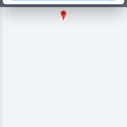
πολλά άλλα ευκολα και γρήγορα!
Γρήγοροι σύνδεσμοι
Κατηγορίες
Άλλοι σύνδεσμοι
Επικοινωνία
2026 © Copyright by Goldensites. All rights reserved.
+306979279409
info@koinonikostourismosplus.gr