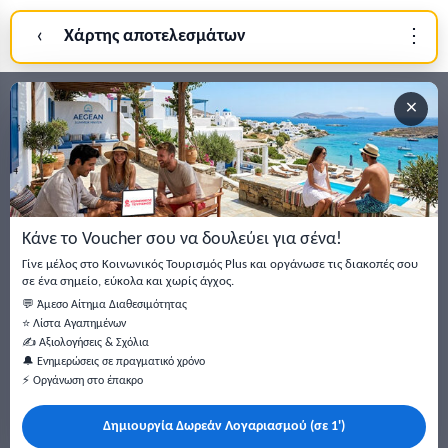
‹
Χάρτης αποτελεσμάτων
⋮
Σύνδεση
×
Εγγραφείτε στο newsletter μας
Μείνετε ενημερωμένοι με τις τελευταίες ειδήσεις, ανακοινώσεις
και άρθρα.
Κάνε το Voucher σου να δουλεύει για σένα!
Εγγραφή
Γίνε μέλος στο Κοινωνικός Τουρισμός Plus και οργάνωσε τις διακοπές σου
σε ένα σημείο, εύκολα και χωρίς άγχος.
💬 Άμεσο Αίτημα Διαθεσιμότητας
⭐ Λίστα Αγαπημένων
✍️ Αξιολογήσεις & Σχόλια
🔔 Ενημερώσεις σε πραγματικό χρόνο
⚡ Οργάνωση στο έπακρο
Δημιουργία Δωρεάν Λογαριασμού (σε 1')
Κάντε αναζήτηση για προσφορές σε ξενοδοχεία, σπίτια και