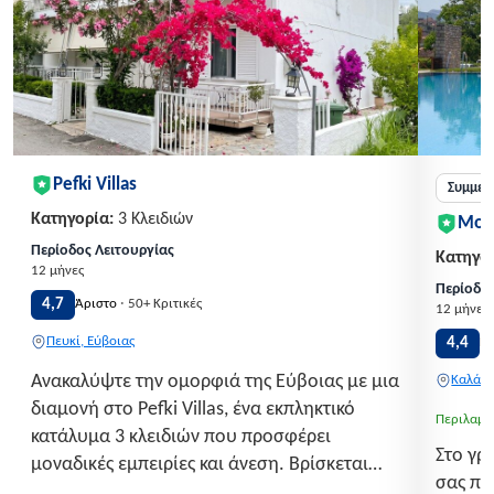
Pefki Villas
Συμμετ
Κατηγορία:
3 Κλειδιών
Mon
Περίοδος Λειτουργίας
Κατηγορ
12 μήνες
Περίοδος
·
4,7
Άριστο
50+ Κριτικές
12 μήνες
Πευκί, Εύβοιας
4,4
Π
Ανακαλύψτε την ομορφιά της Εύβοιας με μια
Καλάβρ
διαμονή στο Pefki Villas, ένα εκπληκτικό
Περιλαμβ
κατάλυμα 3 κλειδιών που προσφέρει
Στο γρ
μοναδικές εμπειρίες και άνεση. Βρίσκεται
σας πε
στην ειδυλλιακή τοποθεσία του Πεύκι, μόλις