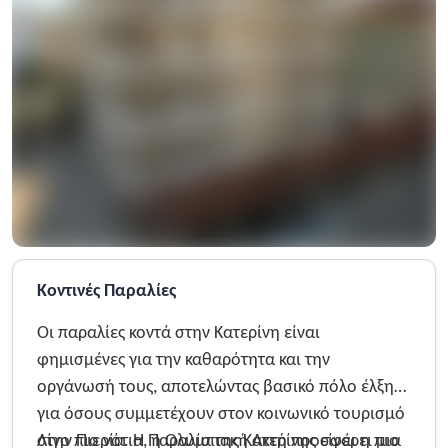
Κοντινές Παραλίες
Οι παραλίες κοντά στην Κατερίνη είναι
φημισμένες για την καθαρότητα και την
οργάνωσή τους, αποτελώντας βασικό πόλο έλξης
για όσους συμμετέχουν στον κοινωνικό τουρισμό
στην Πιερία. Η Παραλία της Κατερίνης είναι η πιο
Λίγο πιο νότια, η Ολυμπιακή Ακτή προσφέρει μια