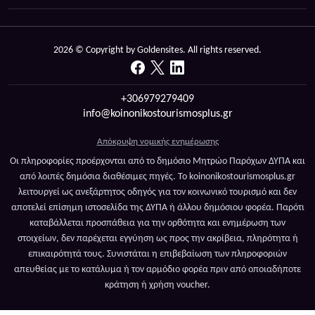
2026 © Copyright by Goldensites. All rights reserved.
+306979279409
info@koinonikostourismosplus.gr
Απόκρυψη νομικής ενημέρωσης
Οι πληροφορίες προέρχονται από το δημόσιο Μητρώο Παρόχων ΔΥΠΑ και
από λοιπές δημόσια διαθέσιμες πηγές. Το koinonikostourismosplus.gr
λειτουργεί ως ανεξάρτητος οδηγός για τον κοινωνικό τουρισμό και δεν
αποτελεί επίσημη ιστοσελίδα της ΔΥΠΑ ή άλλου δημόσιου φορέα. Παρότι
καταβάλλεται προσπάθεια για την ορθότητα και ενημέρωση των
στοιχείων, δεν παρέχεται εγγύηση ως προς την ακρίβεια, πληρότητα ή
επικαιρότητά τους. Συνιστάται η επιβεβαίωση των πληροφοριών
απευθείας με το κατάλυμα ή τον αρμόδιο φορέα πριν από οποιαδήποτε
κράτηση ή χρήση voucher.