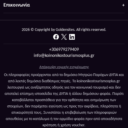
Επικοινωνία
2026 © Copyright by Goldensites. All rights reserved.
+306979279409
info@koinonikostourismosplus.gr
Απόκρυψη νομικής ενημέρωσης
Οι πληροφορίες προέρχονται από το δημόσιο Μητρώο Παρόχων ΔΥΠΑ και
από λοιπές δημόσια διαθέσιμες πηγές. Το koinonikostourismosplus.gr
λειτουργεί ως ανεξάρτητος οδηγός για τον κοινωνικό τουρισμό και δεν
αποτελεί επίσημη ιστοσελίδα της ΔΥΠΑ ή άλλου δημόσιου φορέα. Παρότι
καταβάλλεται προσπάθεια για την ορθότητα και ενημέρωση των
στοιχείων, δεν παρέχεται εγγύηση ως προς την ακρίβεια, πληρότητα ή
επικαιρότητά τους. Συνιστάται η επιβεβαίωση των πληροφοριών
απευθείας με το κατάλυμα ή τον αρμόδιο φορέα πριν από οποιαδήποτε
κράτηση ή χρήση voucher.