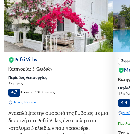
Pefki Villas
Συμμετ
Κατηγορία:
3 Κλειδιών
Mon
Περίοδος Λειτουργίας
Κατηγορ
12 μήνες
Περίοδος
·
4,7
Άριστο
50+ Κριτικές
12 μήνες
Πευκί, Εύβοιας
4,4
Π
Ανακαλύψτε την ομορφιά της Εύβοιας με μια
Καλάβρ
διαμονή στο Pefki Villas, ένα εκπληκτικό
Περιλαμβ
κατάλυμα 3 κλειδιών που προσφέρει
Στο γρ