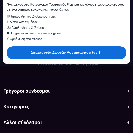
Γίνε μέλος στο Κοινωνικός Τουρισμός Plus και οργάνωσε τις διακοπές σου
σε ένα σημείο, εύκολα και χωρίς άγχος.
💬 Άμεσο Αίτημα Διαθεσιμότητας
⭐ Λίστα Αγαπημένων
✍️ Αξιολογήσεις & Σχόλια
🔔 Ενημερώσεις σε πραγματικό χρόνο
⚡ Οργάνωση στο έπακρο
Δημιουργία Δωρεάν Λογαριασμού (σε 1')
Κάντε αναζήτηση για προσφορές σε ξενοδοχεία, σπίτια και
πολλά άλλα ευκολα και γρήγορα!
Γρήγοροι σύνδεσμοι
Κατηγορίες
Άλλοι σύνδεσμοι