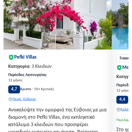
Pefki Villas
Συμμετ
Κατηγορία:
3 Κλειδιών
Mon
Περίοδος Λειτουργίας
Κατηγορ
12 μήνες
Περίοδος
·
4,7
Άριστο
50+ Κριτικές
12 μήνες
Πευκί, Εύβοιας
4,4
Π
Ανακαλύψτε την ομορφιά της Εύβοιας με μια
Καλάβρ
διαμονή στο Pefki Villas, ένα εκπληκτικό
Περιλαμβ
κατάλυμα 3 κλειδιών που προσφέρει
Στο γρ