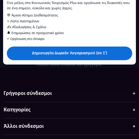
Γίνε μέλος στο Κοινωνικός Τουρισμός Plus και οργάνωσε τις διακοπές σου
σε ένα σημείο, εύκολα και χωρίς άγχος.
💬 Άμεσο Αίτημα Διαθεσιμότητας
⭐ Λίστα Αγαπημένων
✍️ Αξιολογήσεις & Σχόλια
🔔 Ενημερώσεις σε πραγματικό χρόνο
⚡ Οργάνωση στο έπακρο
Δημιουργία Δωρεάν Λογαριασμού (σε 1')
Κάντε αναζήτηση για προσφορές σε ξενοδοχεία, σπίτια και
πολλά άλλα ευκολα και γρήγορα!
Γρήγοροι σύνδεσμοι
Κατηγορίες
Άλλοι σύνδεσμοι