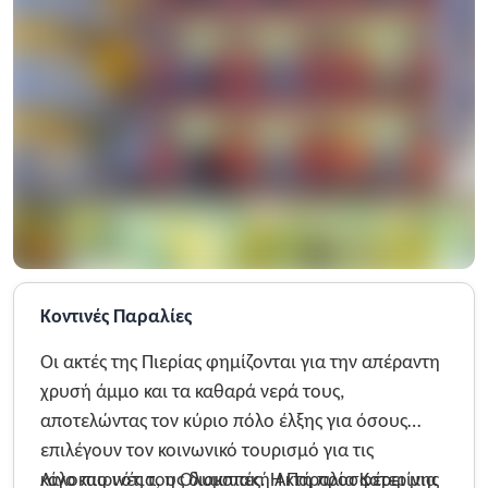
Κοντινές Παραλίες
Οι ακτές της Πιερίας φημίζονται για την απέραντη
χρυσή άμμο και τα καθαρά νερά τους,
αποτελώντας τον κύριο πόλο έλξης για όσους
επιλέγουν τον κοινωνικό τουρισμό για τις
καλοκαιρινές τους διακοπές. Η Παραλία Κατερίνης
Λίγο πιο νότια, η Ολυμπιακή Ακτή προσφέρει μια