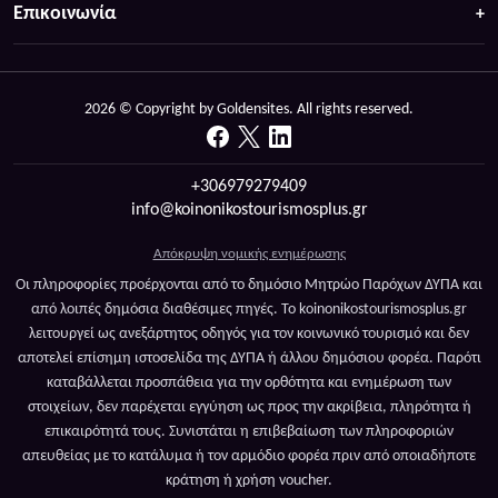
Επικοινωνία
2026 © Copyright by Goldensites. All rights reserved.
+306979279409
info@koinonikostourismosplus.gr
Απόκρυψη νομικής ενημέρωσης
Οι πληροφορίες προέρχονται από το δημόσιο Μητρώο Παρόχων ΔΥΠΑ και
από λοιπές δημόσια διαθέσιμες πηγές. Το koinonikostourismosplus.gr
λειτουργεί ως ανεξάρτητος οδηγός για τον κοινωνικό τουρισμό και δεν
αποτελεί επίσημη ιστοσελίδα της ΔΥΠΑ ή άλλου δημόσιου φορέα. Παρότι
καταβάλλεται προσπάθεια για την ορθότητα και ενημέρωση των
στοιχείων, δεν παρέχεται εγγύηση ως προς την ακρίβεια, πληρότητα ή
επικαιρότητά τους. Συνιστάται η επιβεβαίωση των πληροφοριών
απευθείας με το κατάλυμα ή τον αρμόδιο φορέα πριν από οποιαδήποτε
κράτηση ή χρήση voucher.